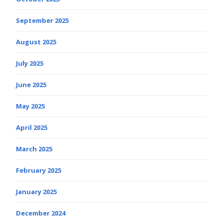
September 2025
August 2025
July 2025
June 2025
May 2025
April 2025
March 2025
February 2025
January 2025
December 2024