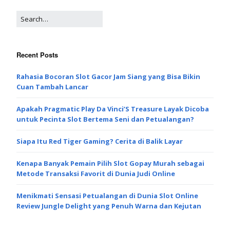
Recent Posts
Rahasia Bocoran Slot Gacor Jam Siang yang Bisa Bikin
Cuan Tambah Lancar
Apakah Pragmatic Play Da Vinci’S Treasure Layak Dicoba
untuk Pecinta Slot Bertema Seni dan Petualangan?
Siapa Itu Red Tiger Gaming? Cerita di Balik Layar
Kenapa Banyak Pemain Pilih Slot Gopay Murah sebagai
Metode Transaksi Favorit di Dunia Judi Online
Menikmati Sensasi Petualangan di Dunia Slot Online
Review Jungle Delight yang Penuh Warna dan Kejutan