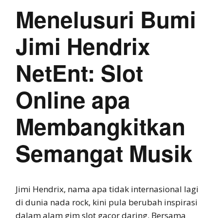
Menelusuri Bumi
Jimi Hendrix
NetEnt: Slot
Online apa
Membangkitkan
Semangat Musik
Jimi Hendrix, nama apa tidak internasional lagi
di dunia nada rock, kini pula berubah inspirasi
dalam alam gim slot gacor daring. Bersama