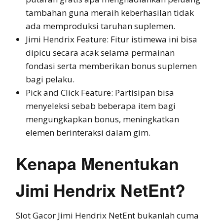
tambahan guna meraih keberhasilan tidak
ada memproduksi taruhan suplemen.
Jimi Hendrix Feature: Fitur istimewa ini bisa
dipicu secara acak selama permainan
fondasi serta memberikan bonus suplemen
bagi pelaku.
Pick and Click Feature: Partisipan bisa
menyeleksi sebab beberapa item bagi
mengungkapkan bonus, meningkatkan
elemen berinteraksi dalam gim.
Kenapa Menentukan
Jimi Hendrix NetEnt?
Slot Gacor Jimi Hendrix NetEnt bukanlah cuma