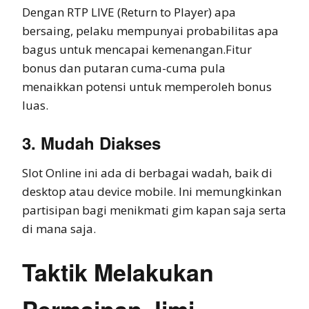
Dengan RTP LIVE (Return to Player) apa
bersaing, pelaku mempunyai probabilitas apa
bagus untuk mencapai kemenangan.Fitur
bonus dan putaran cuma-cuma pula
menaikkan potensi untuk memperoleh bonus
luas.
3. Mudah Diakses
Slot Online ini ada di berbagai wadah, baik di
desktop atau device mobile. Ini memungkinkan
partisipan bagi menikmati gim kapan saja serta
di mana saja.
Taktik Melakukan
Permainan Jimi