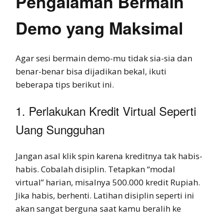
Pengalaman Bermain
Demo yang Maksimal
Agar sesi bermain demo-mu tidak sia-sia dan
benar-benar bisa dijadikan bekal, ikuti
beberapa tips berikut ini.
1. Perlakukan Kredit Virtual Seperti
Uang Sungguhan
Jangan asal klik spin karena kreditnya tak habis-
habis. Cobalah disiplin. Tetapkan “modal
virtual” harian, misalnya 500.000 kredit Rupiah.
Jika habis, berhenti. Latihan disiplin seperti ini
akan sangat berguna saat kamu beralih ke