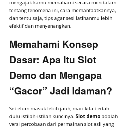
mengajak kamu memahami secara mendalam
tentang fenomena ini, cara memanfaatkannya,
dan tentu saja, tips agar sesi latihanmu lebih
efektif dan menyenangkan.
Memahami Konsep
Dasar: Apa Itu Slot
Demo dan Mengapa
“Gacor” Jadi Idaman?
Sebelum masuk lebih jauh, mari kita bedah
dulu istilah-istilah kuncinya.
Slot demo
adalah
versi percobaan dari permainan slot asli yang