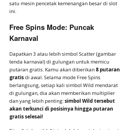
satu mesin pencetak kemenangan besar di slot
ini.
Free Spins Mode: Puncak
Karnaval
Dapatkan 3 atau lebih simbol Scatter (gambar
tenda karnaval) di gulungan untuk memicu
putaran gratis. Kamu akan diberikan
8 putaran
gratis
di awal. Selama mode Free Spins
berlangsung, setiap kali simbol Wild mendarat
di gulungan, dia akan memberikan multiplier
dan yang lebih penting:
simbol Wild tersebut
akan terkunci di posisinya hingga putaran
gratis selesai!