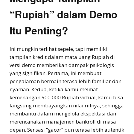
“Rupiah” dalam Demo
Itu Penting?
Ini mungkin terlihat sepele, tapi memiliki
tampilan kredit dalam mata uang Rupiah di
versi demo memberikan dampak psikologis
yang signifikan. Pertama, ini membuat
pengalaman bermain terasa lebih familiar dan
nyaman. Kedua, ketika kamu melihat
kemenangan 500.000 Rupiah virtual, kamu bisa
langsung membayangkan nilai riilnya, sehingga
membantu dalam mengelola ekspektasi dan
merencanakan manajemen bankroll di masa
depan. Sensasi “gacor” pun terasa lebih autentik