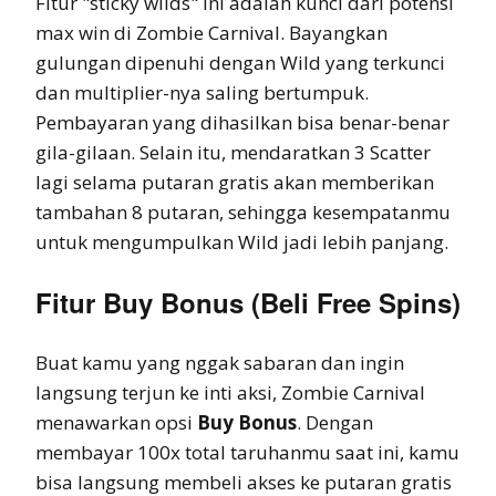
Fitur "sticky wilds" ini adalah kunci dari potensi
max win di Zombie Carnival. Bayangkan
gulungan dipenuhi dengan Wild yang terkunci
dan multiplier-nya saling bertumpuk.
Pembayaran yang dihasilkan bisa benar-benar
gila-gilaan. Selain itu, mendaratkan 3 Scatter
lagi selama putaran gratis akan memberikan
tambahan 8 putaran, sehingga kesempatanmu
untuk mengumpulkan Wild jadi lebih panjang.
Fitur Buy Bonus (Beli Free Spins)
Buat kamu yang nggak sabaran dan ingin
langsung terjun ke inti aksi, Zombie Carnival
menawarkan opsi
Buy Bonus
. Dengan
membayar 100x total taruhanmu saat ini, kamu
bisa langsung membeli akses ke putaran gratis