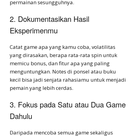
permainan sesungguhnya.
2. Dokumentasikan Hasil
Eksperimenmu
Catat game apa yang kamu coba, volatilitas
yang dirasakan, berapa rata-rata spin untuk
memicu bonus, dan fitur apa yang paling
menguntungkan. Notes di ponsel atau buku
kecil bisa jadi senjata rahasiamu untuk menjadi
pemain yang lebih cerdas.
3. Fokus pada Satu atau Dua Game
Dahulu
Daripada mencoba semua game sekaligus