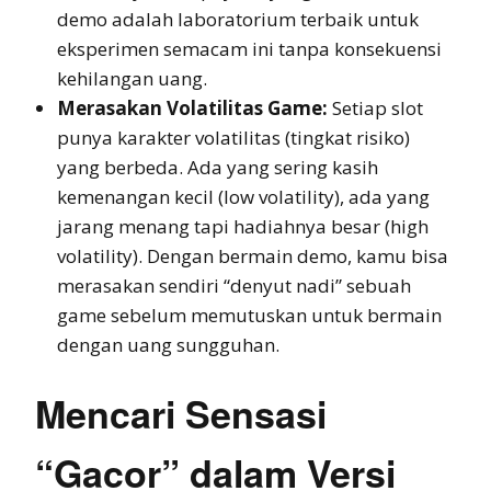
demo adalah laboratorium terbaik untuk
eksperimen semacam ini tanpa konsekuensi
kehilangan uang.
Merasakan Volatilitas Game:
Setiap slot
punya karakter volatilitas (tingkat risiko)
yang berbeda. Ada yang sering kasih
kemenangan kecil (low volatility), ada yang
jarang menang tapi hadiahnya besar (high
volatility). Dengan bermain demo, kamu bisa
merasakan sendiri “denyut nadi” sebuah
game sebelum memutuskan untuk bermain
dengan uang sungguhan.
Mencari Sensasi
“Gacor” dalam Versi