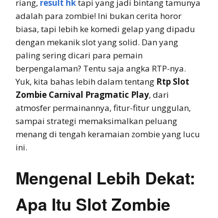
riang,
result hk
tapi yang jadi bintang tamunya
adalah para zombie! Ini bukan cerita horor
biasa, tapi lebih ke komedi gelap yang dipadu
dengan mekanik slot yang solid. Dan yang
paling sering dicari para pemain
berpengalaman? Tentu saja angka RTP-nya.
Yuk, kita bahas lebih dalam tentang
Rtp Slot
Zombie Carnival Pragmatic Play
, dari
atmosfer permainannya, fitur-fitur unggulan,
sampai strategi memaksimalkan peluang
menang di tengah keramaian zombie yang lucu
ini.
Mengenal Lebih Dekat:
Apa Itu Slot Zombie