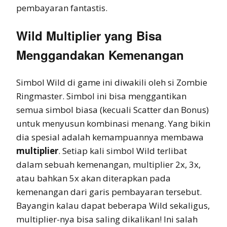
pembayaran fantastis.
Wild Multiplier yang Bisa
Menggandakan Kemenangan
Simbol Wild di game ini diwakili oleh si Zombie
Ringmaster. Simbol ini bisa menggantikan
semua simbol biasa (kecuali Scatter dan Bonus)
untuk menyusun kombinasi menang. Yang bikin
dia spesial adalah kemampuannya membawa
multiplier
. Setiap kali simbol Wild terlibat
dalam sebuah kemenangan, multiplier 2x, 3x,
atau bahkan 5x akan diterapkan pada
kemenangan dari garis pembayaran tersebut.
Bayangin kalau dapat beberapa Wild sekaligus,
multiplier-nya bisa saling dikalikan! Ini salah