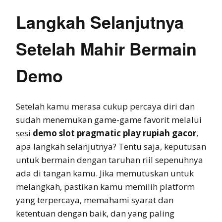
Langkah Selanjutnya
Setelah Mahir Bermain
Demo
Setelah kamu merasa cukup percaya diri dan
sudah menemukan game-game favorit melalui
sesi
demo slot pragmatic play rupiah gacor
,
apa langkah selanjutnya? Tentu saja, keputusan
untuk bermain dengan taruhan riil sepenuhnya
ada di tangan kamu. Jika memutuskan untuk
melangkah, pastikan kamu memilih platform
yang terpercaya, memahami syarat dan
ketentuan dengan baik, dan yang paling