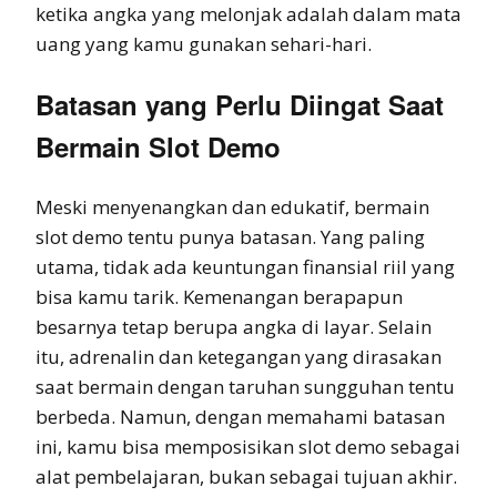
ketika angka yang melonjak adalah dalam mata
uang yang kamu gunakan sehari-hari.
Batasan yang Perlu Diingat Saat
Bermain Slot Demo
Meski menyenangkan dan edukatif, bermain
slot demo tentu punya batasan. Yang paling
utama, tidak ada keuntungan finansial riil yang
bisa kamu tarik. Kemenangan berapapun
besarnya tetap berupa angka di layar. Selain
itu, adrenalin dan ketegangan yang dirasakan
saat bermain dengan taruhan sungguhan tentu
berbeda. Namun, dengan memahami batasan
ini, kamu bisa memposisikan slot demo sebagai
alat pembelajaran, bukan sebagai tujuan akhir.