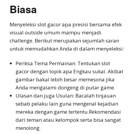
Biasa
Menyeleksi slot gacor apa presisi bersama efek
visual outside umum mampu menjadi
challenge. Berikut merupakan sejumlah saran
untuk memudahkan Anda di dalam menyeleksi:
Periksa Tema Permainan: Tentukan slot
gacor dengan topik apa Engkau sukai. Akibat
gambar bakal lebih besar memesona jika
Anda mengalami dongeng di putar game.
Ulasan dan juga Usulan: Bacalah tinjauan
sebab pelaku lain guna mengenal kejadian
mereka dengan game tertentu.Rekomendasi
dari teman atau kelompok serta bisa sangat
menolong.