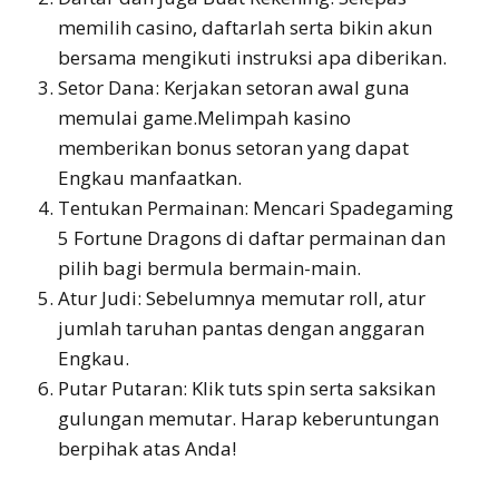
memilih casino, daftarlah serta bikin akun
bersama mengikuti instruksi apa diberikan.
Setor Dana: Kerjakan setoran awal guna
memulai game.Melimpah kasino
memberikan bonus setoran yang dapat
Engkau manfaatkan.
Tentukan Permainan: Mencari Spadegaming
5 Fortune Dragons di daftar permainan dan
pilih bagi bermula bermain-main.
Atur Judi: Sebelumnya memutar roll, atur
jumlah taruhan pantas dengan anggaran
Engkau.
Putar Putaran: Klik tuts spin serta saksikan
gulungan memutar. Harap keberuntungan
berpihak atas Anda!