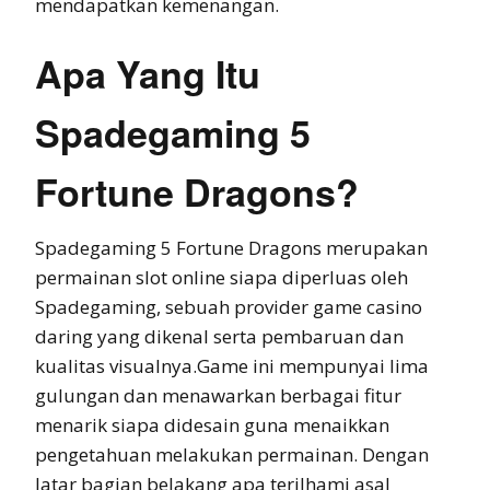
mendapatkan kemenangan.
Apa Yang Itu
Spadegaming 5
Fortune Dragons?
Spadegaming 5 Fortune Dragons merupakan
permainan slot online siapa diperluas oleh
Spadegaming, sebuah provider game casino
daring yang dikenal serta pembaruan dan
kualitas visualnya.Game ini mempunyai lima
gulungan dan menawarkan berbagai fitur
menarik siapa didesain guna menaikkan
pengetahuan melakukan permainan. Dengan
latar bagian belakang apa terilhami asal