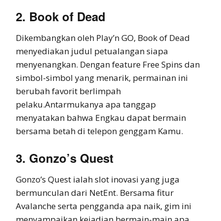
2. Book of Dead
Dikembangkan oleh Play’n GO, Book of Dead
menyediakan judul petualangan siapa
menyenangkan. Dengan feature Free Spins dan
simbol-simbol yang menarik, permainan ini
berubah favorit berlimpah
pelaku.Antarmukanya apa tanggap
menyatakan bahwa Engkau dapat bermain
bersama betah di telepon genggam Kamu.
3. Gonzo’s Quest
Gonzo’s Quest ialah slot inovasi yang juga
bermunculan dari NetEnt. Bersama fitur
Avalanche serta pengganda apa naik, gim ini
menyampaikan kejadian bermain-main apa