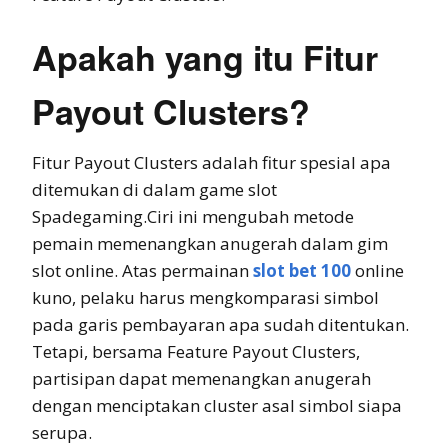
Apakah yang itu Fitur
Payout Clusters?
Fitur Payout Clusters adalah fitur spesial apa
ditemukan di dalam game slot
Spadegaming.Ciri ini mengubah metode
pemain memenangkan anugerah dalam gim
slot online. Atas permainan
slot bet 100
online
kuno, pelaku harus mengkomparasi simbol
pada garis pembayaran apa sudah ditentukan.
Tetapi, bersama Feature Payout Clusters,
partisipan dapat memenangkan anugerah
dengan menciptakan cluster asal simbol siapa
serupa.