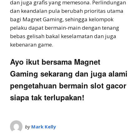
dan juga grafis yang memesona. Perlindungan
dan keandalan pula berubah prioritas utama
bagi Magnet Gaming, sehingga kelompok
pelaku dapat bermain-main dengan tenang
bebas gelisah bakal keselamatan dan juga
kebenaran game.
Ayo ikut bersama Magnet
Gaming sekarang dan juga alami
pengetahuan bermain slot gacor
siapa tak terlupakan!
by
Mark Kelly