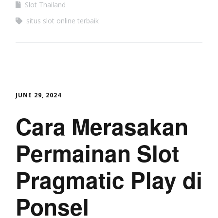
Slot Thailand
situs slot online terbaik
JUNE 29, 2024
Cara Merasakan
Permainan Slot
Pragmatic Play di
Ponsel