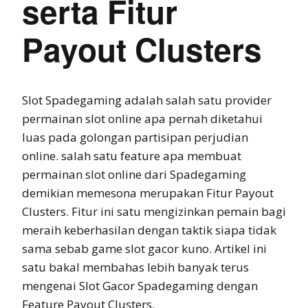
serta Fitur
Payout Clusters
Slot Spadegaming adalah salah satu provider
permainan slot online apa pernah diketahui
luas pada golongan partisipan perjudian
online. salah satu feature apa membuat
permainan slot online dari Spadegaming
demikian memesona merupakan Fitur Payout
Clusters. Fitur ini satu mengizinkan pemain bagi
meraih keberhasilan dengan taktik siapa tidak
sama sebab game slot gacor kuno. Artikel ini
satu bakal membahas lebih banyak terus
mengenai Slot Gacor Spadegaming dengan
Feature Payout Clusters.