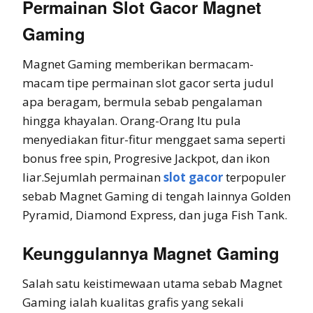
Permainan Slot Gacor Magnet
Gaming
Magnet Gaming memberikan bermacam-
macam tipe permainan slot gacor serta judul
apa beragam, bermula sebab pengalaman
hingga khayalan. Orang-Orang Itu pula
menyediakan fitur-fitur menggaet sama seperti
bonus free spin, Progresive Jackpot, dan ikon
liar.Sejumlah permainan
slot gacor
terpopuler
sebab Magnet Gaming di tengah lainnya Golden
Pyramid, Diamond Express, dan juga Fish Tank.
Keunggulannya Magnet Gaming
Salah satu keistimewaan utama sebab Magnet
Gaming ialah kualitas grafis yang sekali