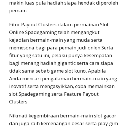
makin luas pula hadiah siapa hendak diperoleh
pemain.
Fitur Payout Clusters dalam permainan Slot
Online Spadegaming telah mengangkut
kejadian bermain-main yang muda serta
memesona bagi para pemain judi onlen.Serta
fitur yang satu ini, pelaku punya kesempatan
bagi menang hadiah gigantic serta cara siapa
tidak sama sebab game slot kuno. Apabila
Anda mencari pengalaman bermain-main yang
inovatif serta mengasyikkan, coba memainkan
slot Spadegaming serta Feature Payout
Clusters.
Nikmati kegembiraan bermain-main slot gacor
dan juga raih kemenangan besar serta play gim