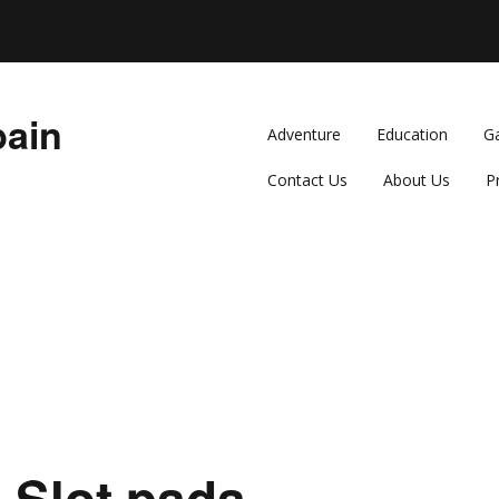
ain
Adventure
Education
G
Contact Us
About Us
P
i Slot pada