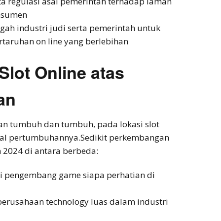
a regulasi asal pemerintah terhadap laman
nsumen
gah industri judi serta pemerintah untuk
aruhan on line yang berlebihan
lot Online atas
an
utan tumbuh dan tumbuh, pada lokasi slot
ernal pertumbuhannya.Sedikit perkembangan
n 2024 di antara berbeda:
i pengembang game siapa perhatian di
perusahaan technology luas dalam industri