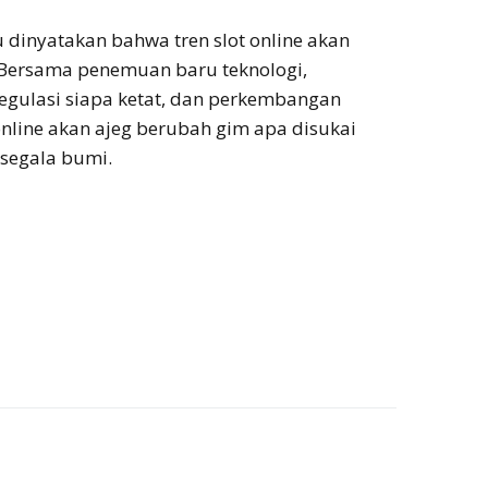
 dinyatakan bahwa tren slot online akan
 Bersama penemuan baru teknologi,
egulasi siapa ketat, dan perkembangan
 online akan ajeg berubah gim apa disukai
 segala bumi.