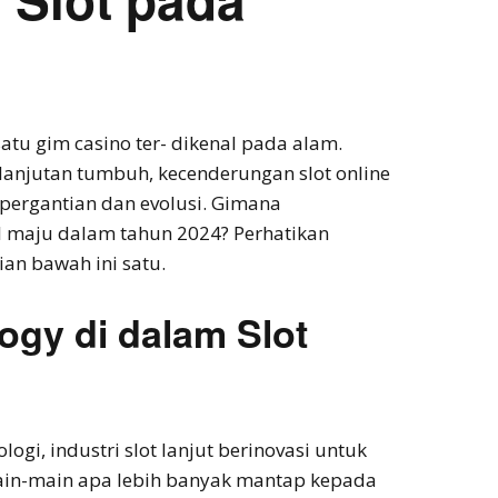
satu gim casino ter- dikenal pada alam.
lanjutan tumbuh, kecenderungan slot online
pergantian dan evolusi. Gimana
l maju dalam tahun 2024? Perhatikan
an bawah ini satu.
ogy di dalam Slot
ogi, industri slot lanjut berinovasi untuk
in-main apa lebih banyak mantap kepada