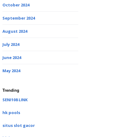
October 2024
September 2024
August 2024
July 2024
June 2024
May 2024
Trending
SENI108 LINK
hk pools
situs slot gacor