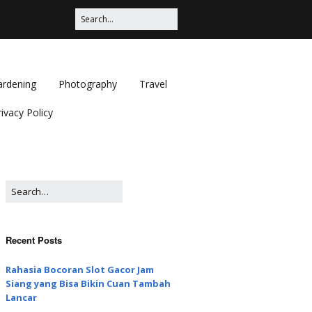
ardening
Photography
Travel
rivacy Policy
Recent Posts
Rahasia Bocoran Slot Gacor Jam
Siang yang Bisa Bikin Cuan Tambah
Lancar