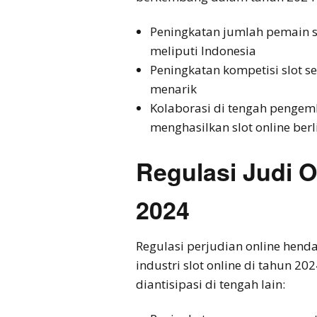
Peningkatan jumlah pemain sl
meliputi Indonesia
Peningkatan kompetisi slot s
menarik
Kolaborasi di tengah pengemb
menghasilkan slot online berl
Regulasi Judi 
2024
Regulasi perjudian online hen
industri slot online di tahun
diantisipasi di tengah lain: