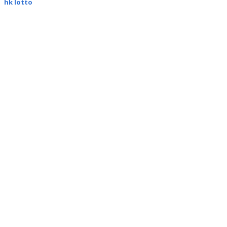
hk lotto