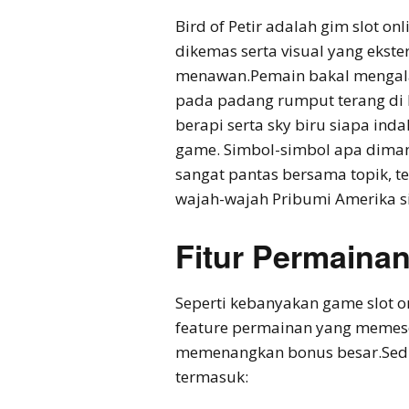
Bird of Petir adalah gim slot o
dikemas serta visual yang ekst
menawan.Pemain bakal mengala
pada padang rumput terang di
berapi serta sky biru siapa ind
game. Simbol-simbol apa dimanf
sangat pantas bersama topik, t
wajah-wajah Pribumi Amerika si
Fitur Permaina
Seperti kebanyakan game slot on
feature permainan yang memes
memenangkan bonus besar.Sedik
termasuk: