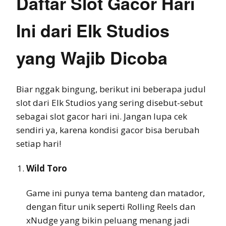
Daftar Slot Gacor Hari
Ini dari Elk Studios
yang Wajib Dicoba
Biar nggak bingung, berikut ini beberapa judul
slot dari Elk Studios yang sering disebut-sebut
sebagai slot gacor hari ini. Jangan lupa cek
sendiri ya, karena kondisi gacor bisa berubah
setiap hari!
Wild Toro
Game ini punya tema banteng dan matador,
dengan fitur unik seperti Rolling Reels dan
xNudge yang bikin peluang menang jadi