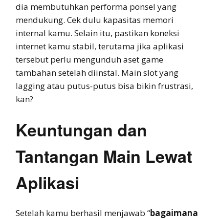
dia membutuhkan performa ponsel yang
mendukung. Cek dulu kapasitas memori
internal kamu. Selain itu, pastikan koneksi
internet kamu stabil, terutama jika aplikasi
tersebut perlu mengunduh aset game
tambahan setelah diinstal. Main slot yang
lagging atau putus-putus bisa bikin frustrasi,
kan?
Keuntungan dan
Tantangan Main Lewat
Aplikasi
Setelah kamu berhasil menjawab “
bagaimana