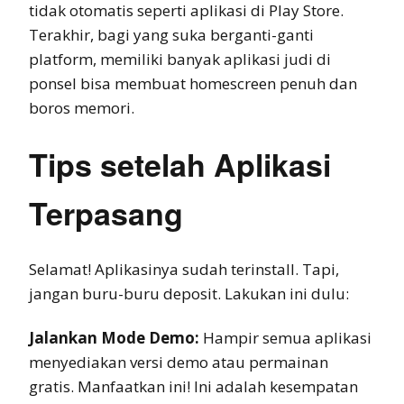
tidak otomatis seperti aplikasi di Play Store.
Terakhir, bagi yang suka berganti-ganti
platform, memiliki banyak aplikasi judi di
ponsel bisa membuat homescreen penuh dan
boros memori.
Tips setelah Aplikasi
Terpasang
Selamat! Aplikasinya sudah terinstall. Tapi,
jangan buru-buru deposit. Lakukan ini dulu:
Jalankan Mode Demo:
Hampir semua aplikasi
menyediakan versi demo atau permainan
gratis. Manfaatkan ini! Ini adalah kesempatan