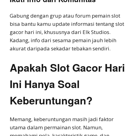
Gabung dengan grup atau forum pemain slot
bisa bantu kamu update informasi tentang slot
gacor hari ini, khususnya dari Elk Studios.
Kadang, info dari sesama pemain jauh lebih
akurat daripada sekadar tebakan sendiri.
Apakah Slot Gacor Hari
Ini Hanya Soal
Keberuntungan?
Memang, keberuntungan masih jadi faktor
utama dalam permainan slot. Namun,
memahami pola, karakteristik game, dan