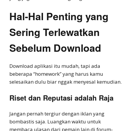
Hal-Hal Penting yang
Sering Terlewatkan
Sebelum Download
Download aplikasi itu mudah, tapi ada
beberapa “homework” yang harus kamu
selesaikan dulu biar nggak menyesal kemudian.
Riset dan Reputasi adalah Raja
Jangan pernah tergiur dengan iklan yang
bombastis saja. Luangkan waktu untuk
membaca ulasan dari pemain lain di forum-