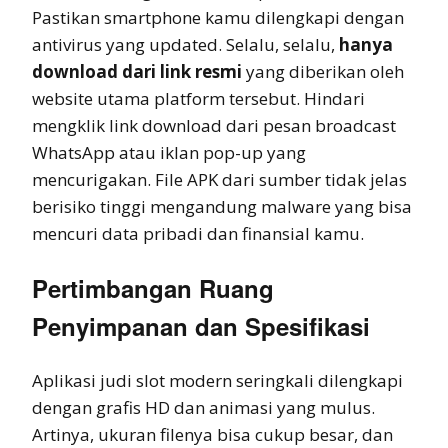
Pastikan smartphone kamu dilengkapi dengan
antivirus yang updated. Selalu, selalu,
hanya
download dari link resmi
yang diberikan oleh
website utama platform tersebut. Hindari
mengklik link download dari pesan broadcast
WhatsApp atau iklan pop-up yang
mencurigakan. File APK dari sumber tidak jelas
berisiko tinggi mengandung malware yang bisa
mencuri data pribadi dan finansial kamu.
Pertimbangan Ruang
Penyimpanan dan Spesifikasi
Aplikasi judi slot modern seringkali dilengkapi
dengan grafis HD dan animasi yang mulus.
Artinya, ukuran filenya bisa cukup besar, dan