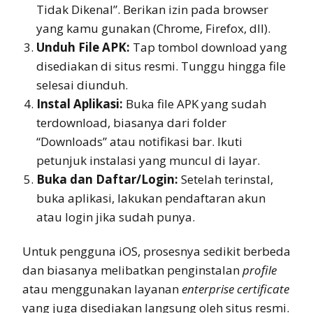
Tidak Dikenal”. Berikan izin pada browser
yang kamu gunakan (Chrome, Firefox, dll).
Unduh File APK:
Tap tombol download yang
disediakan di situs resmi. Tunggu hingga file
selesai diunduh.
Instal Aplikasi:
Buka file APK yang sudah
terdownload, biasanya dari folder
“Downloads” atau notifikasi bar. Ikuti
petunjuk instalasi yang muncul di layar.
Buka dan Daftar/Login:
Setelah terinstal,
buka aplikasi, lakukan pendaftaran akun
atau login jika sudah punya.
Untuk pengguna iOS, prosesnya sedikit berbeda
dan biasanya melibatkan penginstalan
profile
atau menggunakan layanan
enterprise certificate
yang juga disediakan langsung oleh situs resmi.