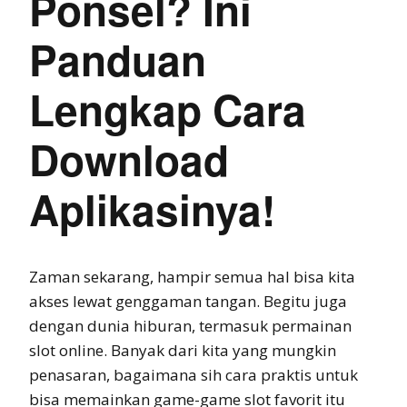
Ponsel? Ini
Panduan
Lengkap Cara
Download
Aplikasinya!
Zaman sekarang, hampir semua hal bisa kita
akses lewat genggaman tangan. Begitu juga
dengan dunia hiburan, termasuk permainan
slot online. Banyak dari kita yang mungkin
penasaran, bagaimana sih cara praktis untuk
bisa memainkan game-game slot favorit itu