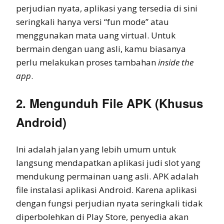
perjudian nyata, aplikasi yang tersedia di sini
seringkali hanya versi “fun mode” atau
menggunakan mata uang virtual. Untuk
bermain dengan uang asli, kamu biasanya
perlu melakukan proses tambahan
inside the
app
.
2. Mengunduh File APK (Khusus
Android)
Ini adalah jalan yang lebih umum untuk
langsung mendapatkan aplikasi judi slot yang
mendukung permainan uang asli. APK adalah
file instalasi aplikasi Android. Karena aplikasi
dengan fungsi perjudian nyata seringkali tidak
diperbolehkan di Play Store, penyedia akan