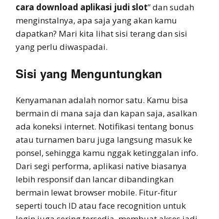
cara download aplikasi judi slot
” dan sudah
menginstalnya, apa saja yang akan kamu
dapatkan? Mari kita lihat sisi terang dan sisi
yang perlu diwaspadai.
Sisi yang Menguntungkan
Kenyamanan adalah nomor satu. Kamu bisa
bermain di mana saja dan kapan saja, asalkan
ada koneksi internet. Notifikasi tentang bonus
atau turnamen baru juga langsung masuk ke
ponsel, sehingga kamu nggak ketinggalan info.
Dari segi performa, aplikasi native biasanya
lebih responsif dan lancar dibandingkan
bermain lewat browser mobile. Fitur-fitur
seperti touch ID atau face recognition untuk
login juga sering tersedia, membuat akses jadi