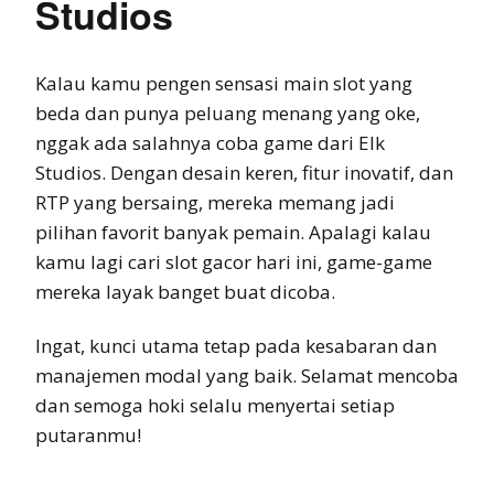
Studios
Kalau kamu pengen sensasi main slot yang
beda dan punya peluang menang yang oke,
nggak ada salahnya coba game dari Elk
Studios. Dengan desain keren, fitur inovatif, dan
RTP yang bersaing, mereka memang jadi
pilihan favorit banyak pemain. Apalagi kalau
kamu lagi cari slot gacor hari ini, game-game
mereka layak banget buat dicoba.
Ingat, kunci utama tetap pada kesabaran dan
manajemen modal yang baik. Selamat mencoba
dan semoga hoki selalu menyertai setiap
putaranmu!