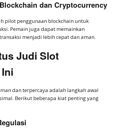
i Blockchain dan Cryptocurrency
lah pilot penggunaan blockchain untuk
aksi. Pemain juga dapat memainkan
ransaksi menjadi lebih cepat dan aman.
tus Judi Slot
Ini
man dan terpercaya adalah langkah awal
mal. Berikut beberapa kiat penting yang
Regulasi