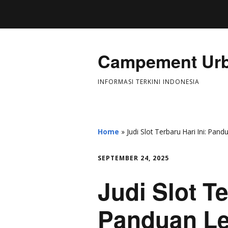
Campement Urb
INFORMASI TERKINI INDONESIA
Home
»
Judi Slot Terbaru Hari Ini: Pa
SEPTEMBER 24, 2025
Judi Slot Te
Panduan Le