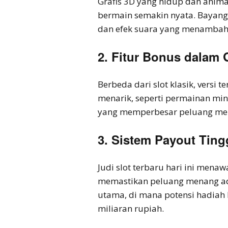
Grafis 3D yang hidup dan anim
bermain semakin nyata. Bayang
dan efek suara yang menambah s
2. Fitur Bonus dalam
Berbeda dari slot klasik, versi 
menarik, seperti permainan mi
yang memperbesar peluang men
3. Sistem Payout Tin
Judi slot terbaru hari ini menaw
memastikan peluang menang adil
utama, di mana potensi hadiah 
miliaran rupiah.