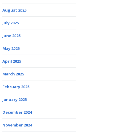
August 2025
July 2025
June 2025
May 2025
April 2025
March 2025
February 2025
January 2025
December 2024
November 2024