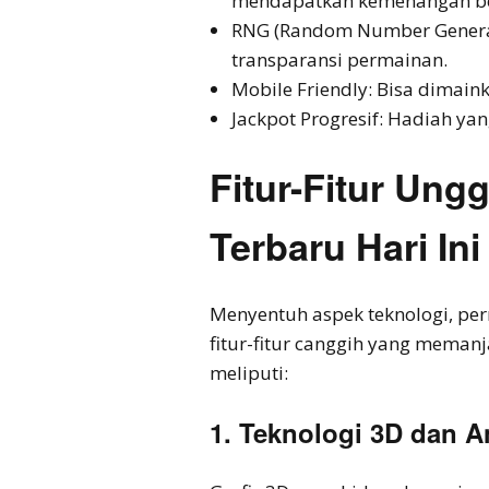
mendapatkan kemenangan be
RNG (Random Number Generat
transparansi permainan.
Mobile Friendly: Bisa dimain
Jackpot Progresif: Hadiah ya
Fitur-Fitur Ungg
Terbaru Hari Ini
Menyentuh aspek teknologi, per
fitur-fitur canggih yang meman
meliputi:
1. Teknologi 3D dan An