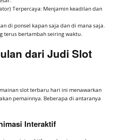
sar.
or) Terpercaya: Menjamin keadilan dan
kan di ponsel kapan saja dan di mana saja.
ng terus bertambah seiring waktu.
ulan dari Judi Slot
mainan slot terbaru hari ini menawarkan
jakan pemainnya. Beberapa di antaranya
imasi Interaktif