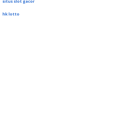
situs slot gacor
hk lotto