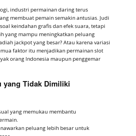
ogi, industri permainan daring terus
yang membuat pemain semakin antusias. Judi
 soal keindahan grafis dan efek suara, tetapi
ggih yang mampu meningkatkan peluang
iah jackpot yang besar? Atau karena variasi
mua faktor itu menjadikan permainan slot
banyak orang Indonesia maupun penggemar
 yang Tidak Dimiliki
Visual yang memukau membantu
ermain.
enawarkan peluang lebih besar untuk