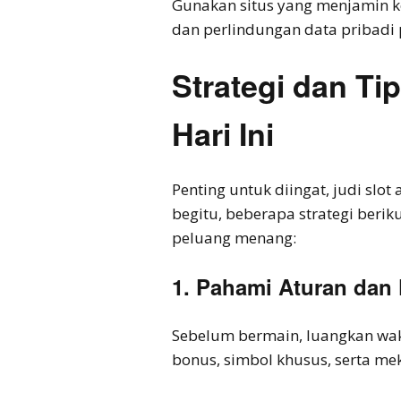
Gunakan situs yang menjamin k
dan perlindungan data pribadi
Strategi dan Ti
Hari Ini
Penting untuk diingat, judi sl
begitu, beberapa strategi ber
peluang menang:
1. Pahami Aturan dan
Sebelum bermain, luangkan w
bonus, simbol khusus, serta m