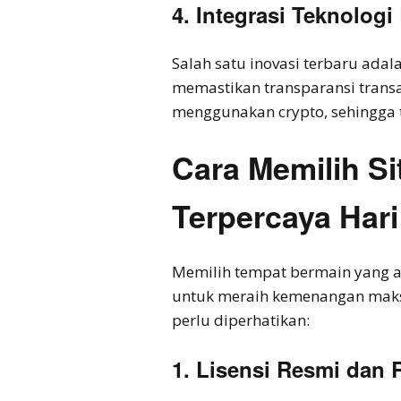
4. Integrasi Teknolog
Salah satu inovasi terbaru ada
memastikan transparansi trans
menggunakan crypto, sehingga t
Cara Memilih Si
Terpercaya Hari 
Memilih tempat bermain yang a
untuk meraih kemenangan maksi
perlu diperhatikan:
1. Lisensi Resmi dan 