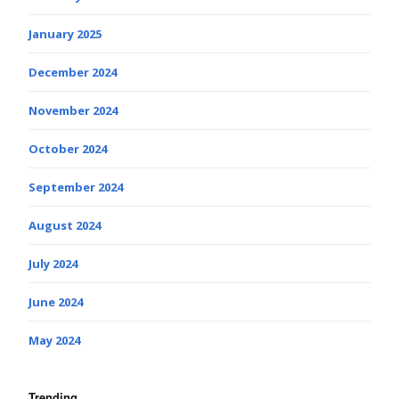
January 2025
December 2024
November 2024
October 2024
September 2024
August 2024
July 2024
June 2024
May 2024
Trending