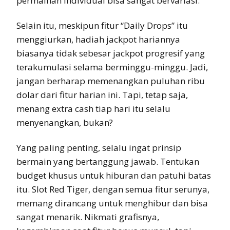
permainan individual bisa sangat bervariasi.
Selain itu, meskipun fitur “Daily Drops” itu
menggiurkan, hadiah jackpot hariannya
biasanya tidak sebesar jackpot progresif yang
terakumulasi selama berminggu-minggu. Jadi,
jangan berharap memenangkan puluhan ribu
dolar dari fitur harian ini. Tapi, tetap saja,
menang extra cash tiap hari itu selalu
menyenangkan, bukan?
Yang paling penting, selalu ingat prinsip
bermain yang bertanggung jawab. Tentukan
budget khusus untuk hiburan dan patuhi batas
itu. Slot Red Tiger, dengan semua fitur serunya,
memang dirancang untuk menghibur dan bisa
sangat menarik. Nikmati grafisnya,