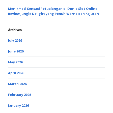
Menikmati Sensasi Petualangan di Dunia Slot Online
Review Jungle Delight yang Penuh Warna dan Kejutan
Archives
July 2026
June 2026
May 2026
April 2026
March 2026
February 2026
January 2026