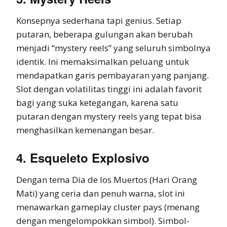
Konsepnya sederhana tapi genius. Setiap
putaran, beberapa gulungan akan berubah
menjadi “mystery reels” yang seluruh simbolnya
identik. Ini memaksimalkan peluang untuk
mendapatkan garis pembayaran yang panjang.
Slot dengan volatilitas tinggi ini adalah favorit
bagi yang suka ketegangan, karena satu
putaran dengan mystery reels yang tepat bisa
menghasilkan kemenangan besar.
4. Esqueleto Explosivo
Dengan tema Dia de los Muertos (Hari Orang
Mati) yang ceria dan penuh warna, slot ini
menawarkan gameplay cluster pays (menang
dengan mengelompokkan simbol). Simbol-