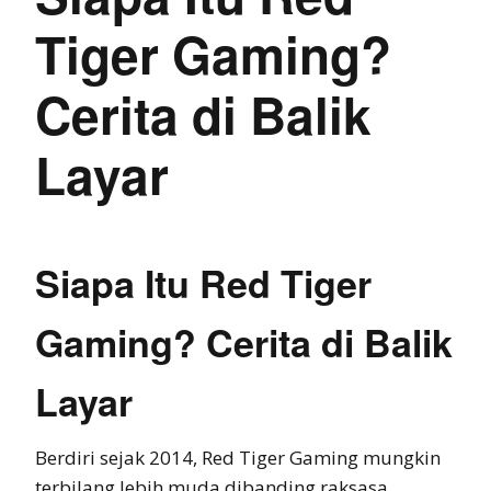
Tiger Gaming?
Cerita di Balik
Layar
Siapa Itu Red Tiger
Gaming? Cerita di Balik
Layar
Berdiri sejak 2014, Red Tiger Gaming mungkin
terbilang lebih muda dibanding raksasa