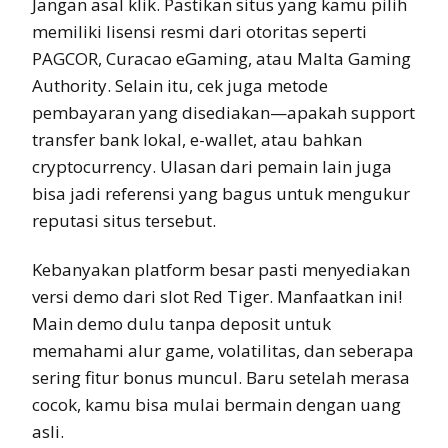
Jangan asal klik. Pastikan situs yang kamu pilih
memiliki lisensi resmi dari otoritas seperti
PAGCOR, Curacao eGaming, atau Malta Gaming
Authority. Selain itu, cek juga metode
pembayaran yang disediakan—apakah support
transfer bank lokal, e-wallet, atau bahkan
cryptocurrency. Ulasan dari pemain lain juga
bisa jadi referensi yang bagus untuk mengukur
reputasi situs tersebut.
Kebanyakan platform besar pasti menyediakan
versi demo dari slot Red Tiger. Manfaatkan ini!
Main demo dulu tanpa deposit untuk
memahami alur game, volatilitas, dan seberapa
sering fitur bonus muncul. Baru setelah merasa
cocok, kamu bisa mulai bermain dengan uang
asli.