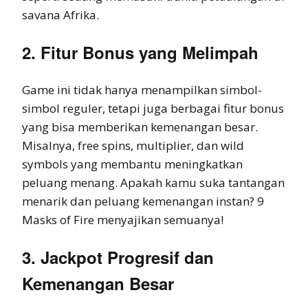
savana Afrika.
2. Fitur Bonus yang Melimpah
Game ini tidak hanya menampilkan simbol-
simbol reguler, tetapi juga berbagai fitur bonus
yang bisa memberikan kemenangan besar.
Misalnya, free spins, multiplier, dan wild
symbols yang membantu meningkatkan
peluang menang. Apakah kamu suka tantangan
menarik dan peluang kemenangan instan? 9
Masks of Fire menyajikan semuanya!
3. Jackpot Progresif dan
Kemenangan Besar