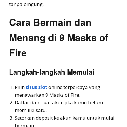
tanpa bingung.
Cara Bermain dan
Menang di 9 Masks of
Fire
Langkah-langkah Memulai
Pilih
situs slot
online terpercaya yang
menawarkan 9 Masks of Fire.
Daftar dan buat akun jika kamu belum
memiliki satu.
Setorkan deposit ke akun kamu untuk mulai
bermain.