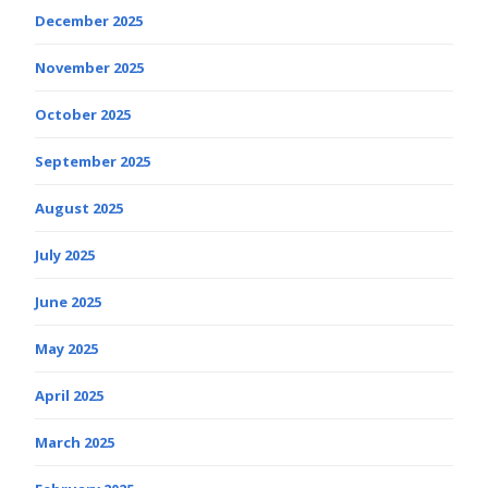
December 2025
November 2025
October 2025
September 2025
August 2025
July 2025
June 2025
May 2025
April 2025
March 2025