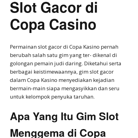
Slot Gacor di
Copa Casino
Permainan slot gacor di Copa Kasino pernah
berubah salah satu gim yang ter- dikenal di
golongan pemain judi daring. Diketahui serta
berbagai keistimewaannya, gim slot gacor
dalam Copa Kasino menyediakan kejadian
bermain-main siapa mengasyikkan dan seru
untuk kelompok penyuka taruhan.
Apa Yang Itu Gim Slot
Menggema di Copa