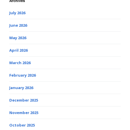
Archives
July 2026
June 2026
May 2026
April 2026
March 2026
February 2026
January 2026
December 2025
November 2025
October 2025