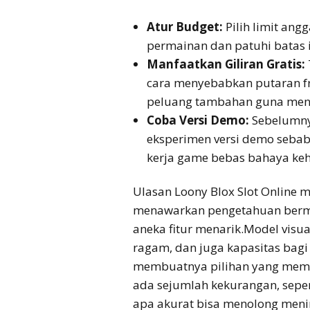
Atur Budget:
Pilih limit an
permainan dan patuhi batas 
Manfaatkan Giliran Gratis:
cara menyebabkan putaran f
peluang tambahan guna mena
Coba Versi Demo:
Sebelumnya
eksperimen versi demo sebab
kerja game bebas bahaya keh
Ulasan Loony Blox Slot Online
menawarkan pengetahuan berm
aneka fitur menarik.Model visua
ragam, dan juga kapasitas bag
membuatnya pilihan yang memes
ada sejumlah kekurangan, seper
apa akurat bisa menolong men