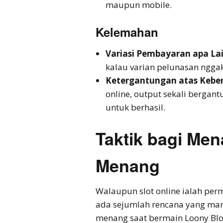
maupun mobile.
Kelemahan
Variasi Pembayaran apa Lai
kalau varian pelunasan nggak 
Ketergantungan atas Kebe
online, output sekali bergant
untuk berhasil.
Taktik bagi Men
Menang
Walaupun slot online ialah pe
ada sejumlah rencana yang m
menang saat bermain Loony Blox