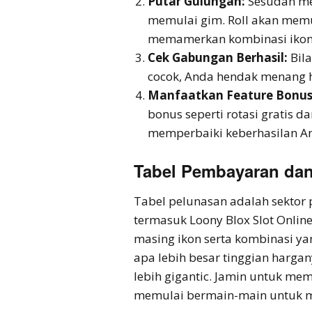
Putar Gulungan:
Sesudah mem
memulai gim. Roll akan memu
memamerkan kombinasi ikon
Cek Gabungan Berhasil:
Bil
cocok, Anda hendak menang h
Manfaatkan Feature Bonus
bonus seperti rotasi gratis 
memperbaiki keberhasilan A
Tabel Pembayaran da
Tabel pelunasan adalah sektor p
termasuk Loony Blox Slot Onlin
masing ikon serta kombinasi y
apa lebih besar tinggian harg
lebih gigantic. Jamin untuk me
memulai bermain-main untuk me