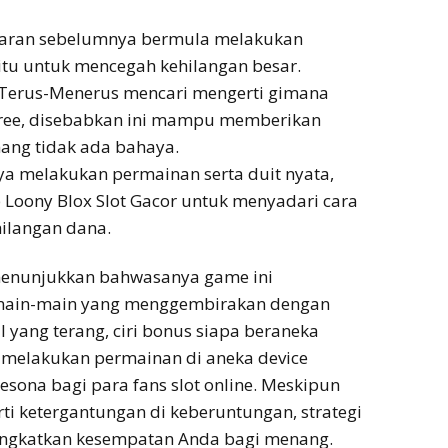
ggaran sebelumnya bermula melakukan
itu untuk mencegah kehilangan besar.
Terus-Menerus mencari mengerti gimana
ree, disebabkan ini mampu memberikan
ng tidak ada bahaya.
 melakukan permainan serta duit nyata,
 Loony Blox Slot Gacor untuk menyadari cara
ilangan dana.
 menunjukkan bahwasanya game ini
ain-main yang menggembirakan dengan
l yang terang, ciri bonus siapa beraneka
i melakukan permainan di aneka device
ona bagi para fans slot online. Meskipun
ti ketergantungan di keberuntungan, strategi
ingkatkan kesempatan Anda bagi menang.