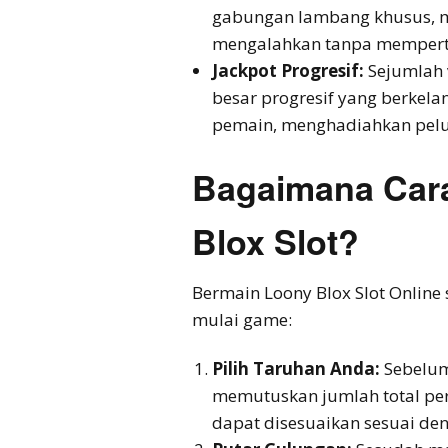
gabungan lambang khusus, 
mengalahkan tanpa mempert
Jackpot Progresif:
Sejumlah 
besar progresif yang berkela
pemain, menghadiahkan pelu
Bagaimana Car
Blox Slot?
Bermain Loony Blox Slot Online
mulai game:
Pilih Taruhan Anda:
Sebelum
memutuskan jumlah total per
dapat disesuaikan sesuai de