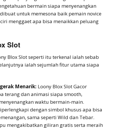
pengetahuan bermain siapa menyenangkan
i dibuat untuk memesona baik pemain novice
 ciri menggaet apa bisa menaikkan peluang
ox Slot
y Blox Slot seperti itu terkenal ialah sebab
.Selanjutnya ialah sejumlah fitur utama siapa
rgerak Menarik:
Loony Blox Slot Gacor
 terang dan animasi siapa smooth,
 menyenangkan waktu bermain-main.
iperlengkapi dengan simbol khusus apa bisa
menangan, sama seperti Wild dan Tebar.
 mengakibatkan giliran gratis serta meraih