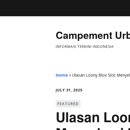
Campement Urb
INFORMASI TERKINI INDONESIA
Home
»
Ulasan Loony Blox Slot: Meny
JULY 31, 2025
FEATURED
Ulasan Loon