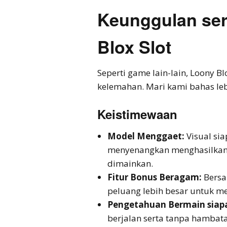
Keunggulan se
Blox Slot
Seperti game lain-lain, Loony 
kelemahan. Mari kami bahas lebi
Keistimewaan
Model Menggaet:
Visual si
menyenangkan menghasilkan 
dimainkan.
Fitur Bonus Beragam:
Bersa
peluang lebih besar untuk 
Pengetahuan Bermain siap
berjalan serta tanpa hambat