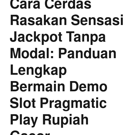
Cara Cerdas
Rasakan Sensasi
Jackpot Tanpa
Modal: Panduan
Lengkap
Bermain Demo
Slot Pragmatic
Play Rupiah