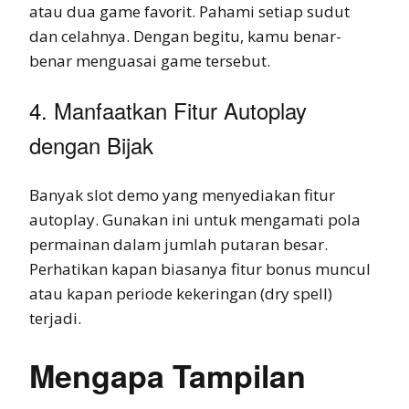
atau dua game favorit. Pahami setiap sudut
dan celahnya. Dengan begitu, kamu benar-
benar menguasai game tersebut.
4. Manfaatkan Fitur Autoplay
dengan Bijak
Banyak slot demo yang menyediakan fitur
autoplay. Gunakan ini untuk mengamati pola
permainan dalam jumlah putaran besar.
Perhatikan kapan biasanya fitur bonus muncul
atau kapan periode kekeringan (dry spell)
terjadi.
Mengapa Tampilan