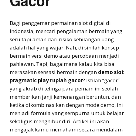
Gacor
Bagi penggemar permainan slot digital di
Indonesia, mencari pengalaman bermain yang
seru tapi aman dari risiko kehilangan uang
adalah hal yang wajar. Nah, di sinilah konsep
bermain versi demo atau percobaan menjadi
pahlawan. Tapi, bagaimana kalau kita bisa
merasakan sensasi bermain dengan
demo slot
pragmatic play rupiah gacor
? Istilah “gacor”
yang akrab di telinga para pemain ini seolah
memberikan janji kemenangan beruntun, dan
ketika dikombinasikan dengan mode demo, ini
menjadi formula yang sempurna untuk belajar
sekaligus menghibur diri. Artikel ini akan
mengajak kamu memahami secara mendalam