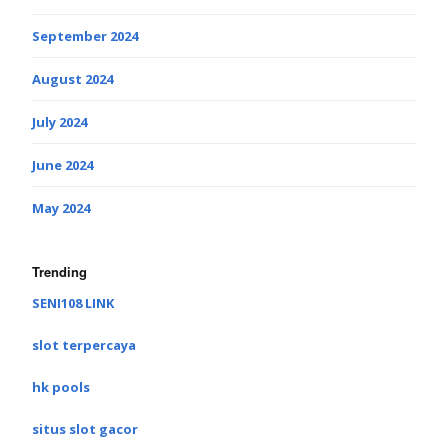
September 2024
August 2024
July 2024
June 2024
May 2024
Trending
SENI108 LINK
slot terpercaya
hk pools
situs slot gacor