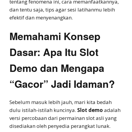
tentang fenomena ini, cara memanfaatkannya,
dan tentu saja, tips agar sesi latihanmu lebih
efektif dan menyenangkan.
Memahami Konsep
Dasar: Apa Itu Slot
Demo dan Mengapa
“Gacor” Jadi Idaman?
Sebelum masuk lebih jauh, mari kita bedah
dulu istilah-istilah kuncinya.
Slot demo
adalah
versi percobaan dari permainan slot asli yang
disediakan oleh penyedia perangkat lunak.