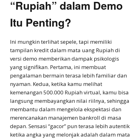
“Rupiah” dalam Demo
Itu Penting?
Ini mungkin terlihat sepele, tapi memiliki
tampilan kredit dalam mata uang Rupiah di
versi demo memberikan dampak psikologis
yang signifikan. Pertama, ini membuat
pengalaman bermain terasa lebih familiar dan
nyaman. Kedua, ketika kamu melihat
kemenangan 500.000 Rupiah virtual, kamu bisa
langsung membayangkan nilai riilnya, sehingga
membantu dalam mengelola ekspektasi dan
merencanakan manajemen bankroll di masa
depan. Sensasi “gacor” pun terasa lebih autentik
ketika angka yang melonjak adalah dalam mata