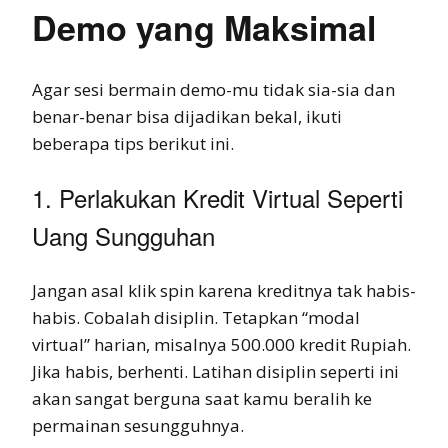
Demo yang Maksimal
Agar sesi bermain demo-mu tidak sia-sia dan
benar-benar bisa dijadikan bekal, ikuti
beberapa tips berikut ini.
1. Perlakukan Kredit Virtual Seperti
Uang Sungguhan
Jangan asal klik spin karena kreditnya tak habis-
habis. Cobalah disiplin. Tetapkan “modal
virtual” harian, misalnya 500.000 kredit Rupiah.
Jika habis, berhenti. Latihan disiplin seperti ini
akan sangat berguna saat kamu beralih ke
permainan sesungguhnya.