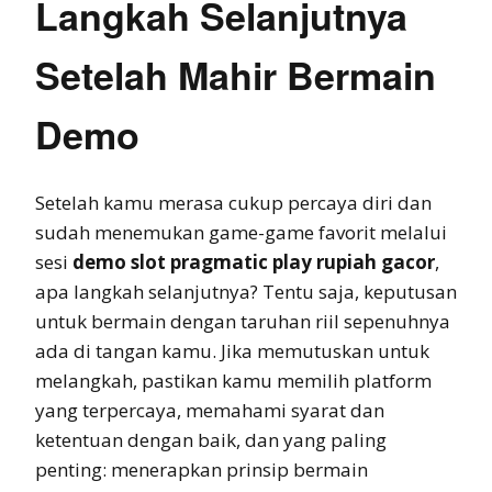
Langkah Selanjutnya
Setelah Mahir Bermain
Demo
Setelah kamu merasa cukup percaya diri dan
sudah menemukan game-game favorit melalui
sesi
demo slot pragmatic play rupiah gacor
,
apa langkah selanjutnya? Tentu saja, keputusan
untuk bermain dengan taruhan riil sepenuhnya
ada di tangan kamu. Jika memutuskan untuk
melangkah, pastikan kamu memilih platform
yang terpercaya, memahami syarat dan
ketentuan dengan baik, dan yang paling
penting: menerapkan prinsip bermain