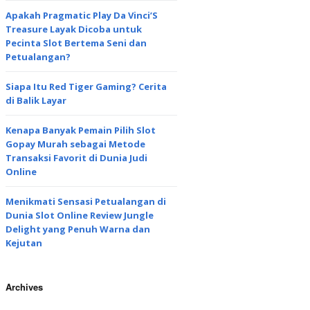
Apakah Pragmatic Play Da Vinci’S
Treasure Layak Dicoba untuk
Pecinta Slot Bertema Seni dan
Petualangan?
Siapa Itu Red Tiger Gaming? Cerita
di Balik Layar
Kenapa Banyak Pemain Pilih Slot
Gopay Murah sebagai Metode
Transaksi Favorit di Dunia Judi
Online
Menikmati Sensasi Petualangan di
Dunia Slot Online Review Jungle
Delight yang Penuh Warna dan
Kejutan
Archives