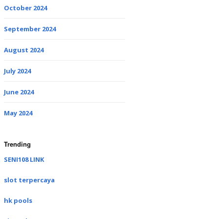
October 2024
September 2024
August 2024
July 2024
June 2024
May 2024
Trending
SENI108 LINK
slot terpercaya
hk pools