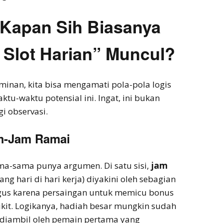
Kapan Sih Biasanya
 Slot Harian” Muncul?
aminan, kita bisa mengamati pola-pola logis
ktu-waktu potensial ini. Ingat, ini bukan
gi observasi.
m-Jam Ramai
ama-sama punya argumen. Di satu sisi,
jam
ng hari di hari kerja) diyakini oleh sebagian
gus karena persaingan untuk memicu bonus
dikit. Logikanya, hadiah besar mungkin sudah
diambil oleh pemain pertama yang