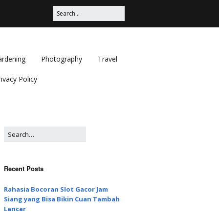
ardening
Photography
Travel
rivacy Policy
Recent Posts
Rahasia Bocoran Slot Gacor Jam
Siang yang Bisa Bikin Cuan Tambah
Lancar