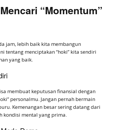
is Mencari “Momentum”
a jam, lebih baik kita membangun
Ini tentang menciptakan “hoki” kita sendiri
an yang baik.
iri
isa membuat keputusan finansial dengan
 hoki” personalmu. Jangan pernah bermain
-buru. Kemenangan besar sering datang dari
 kondisi mental yang prima.