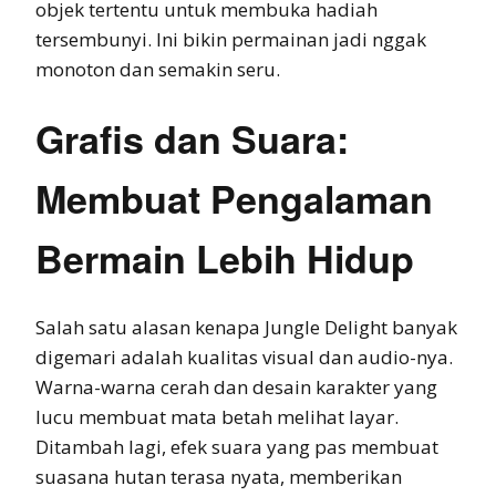
objek tertentu untuk membuka hadiah
tersembunyi. Ini bikin permainan jadi nggak
monoton dan semakin seru.
Grafis dan Suara:
Membuat Pengalaman
Bermain Lebih Hidup
Salah satu alasan kenapa Jungle Delight banyak
digemari adalah kualitas visual dan audio-nya.
Warna-warna cerah dan desain karakter yang
lucu membuat mata betah melihat layar.
Ditambah lagi, efek suara yang pas membuat
suasana hutan terasa nyata, memberikan