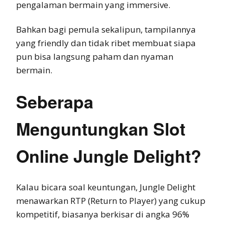
pengalaman bermain yang immersive.
Bahkan bagi pemula sekalipun, tampilannya
yang friendly dan tidak ribet membuat siapa
pun bisa langsung paham dan nyaman
bermain.
Seberapa
Menguntungkan Slot
Online Jungle Delight?
Kalau bicara soal keuntungan, Jungle Delight
menawarkan RTP (Return to Player) yang cukup
kompetitif, biasanya berkisar di angka 96%