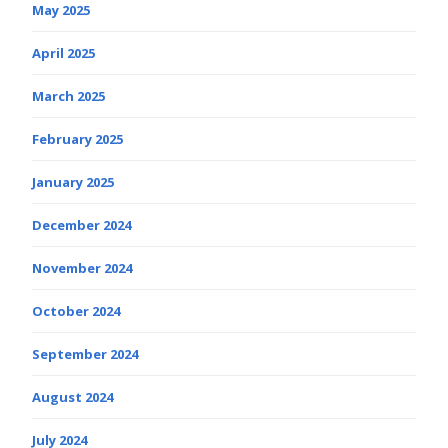
May 2025
April 2025
March 2025
February 2025
January 2025
December 2024
November 2024
October 2024
September 2024
August 2024
July 2024