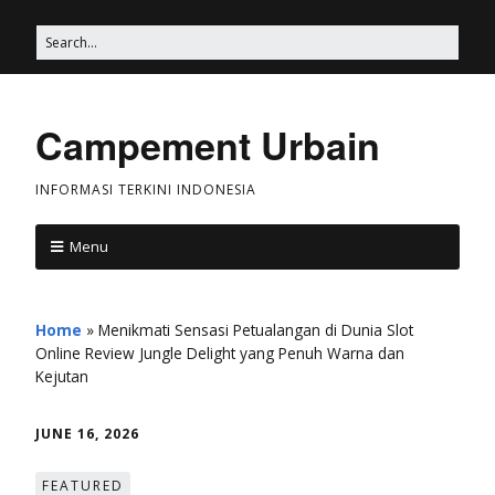
Campement Urbain
INFORMASI TERKINI INDONESIA
Menu
Home
»
Menikmati Sensasi Petualangan di Dunia Slot
Online Review Jungle Delight yang Penuh Warna dan
Kejutan
JUNE 16, 2026
FEATURED