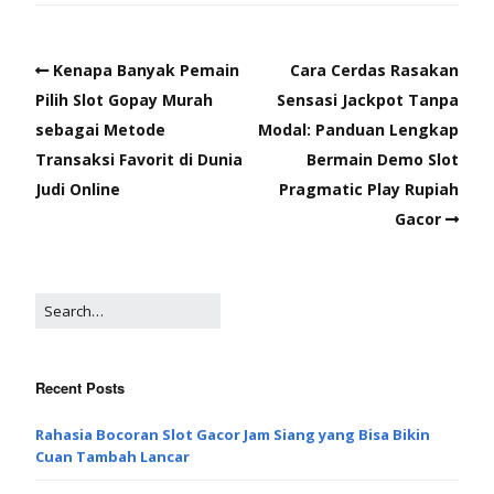
Kenapa Banyak Pemain
Cara Cerdas Rasakan
Pilih Slot Gopay Murah
Sensasi Jackpot Tanpa
sebagai Metode
Modal: Panduan Lengkap
Transaksi Favorit di Dunia
Bermain Demo Slot
Judi Online
Pragmatic Play Rupiah
Gacor
Recent Posts
Rahasia Bocoran Slot Gacor Jam Siang yang Bisa Bikin
Cuan Tambah Lancar