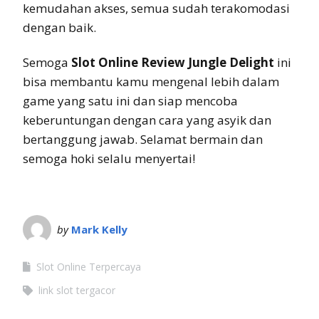
kemudahan akses, semua sudah terakomodasi
dengan baik.
Semoga
Slot Online Review Jungle Delight
ini
bisa membantu kamu mengenal lebih dalam
game yang satu ini dan siap mencoba
keberuntungan dengan cara yang asyik dan
bertanggung jawab. Selamat bermain dan
semoga hoki selalu menyertai!
by
Mark Kelly
Slot Online Terpercaya
link slot tergacor