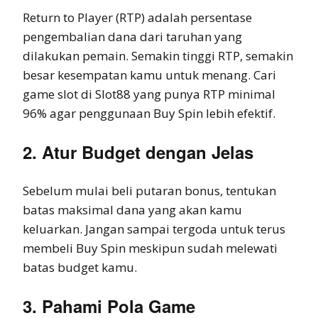
Return to Player (RTP) adalah persentase
pengembalian dana dari taruhan yang
dilakukan pemain. Semakin tinggi RTP, semakin
besar kesempatan kamu untuk menang. Cari
game slot di Slot88 yang punya RTP minimal
96% agar penggunaan Buy Spin lebih efektif.
2. Atur Budget dengan Jelas
Sebelum mulai beli putaran bonus, tentukan
batas maksimal dana yang akan kamu
keluarkan. Jangan sampai tergoda untuk terus
membeli Buy Spin meskipun sudah melewati
batas budget kamu.
3. Pahami Pola Game