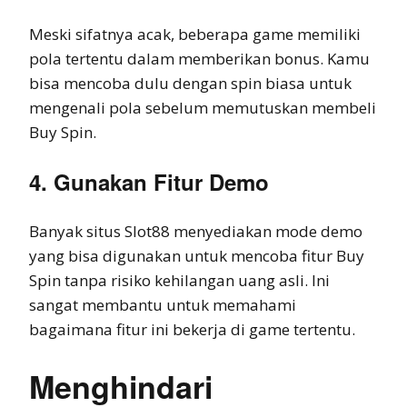
Meski sifatnya acak, beberapa game memiliki
pola tertentu dalam memberikan bonus. Kamu
bisa mencoba dulu dengan spin biasa untuk
mengenali pola sebelum memutuskan membeli
Buy Spin.
4. Gunakan Fitur Demo
Banyak situs Slot88 menyediakan mode demo
yang bisa digunakan untuk mencoba fitur Buy
Spin tanpa risiko kehilangan uang asli. Ini
sangat membantu untuk memahami
bagaimana fitur ini bekerja di game tertentu.
Menghindari