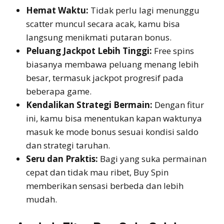
Hemat Waktu:
Tidak perlu lagi menunggu
scatter muncul secara acak, kamu bisa
langsung menikmati putaran bonus.
Peluang Jackpot Lebih Tinggi:
Free spins
biasanya membawa peluang menang lebih
besar, termasuk jackpot progresif pada
beberapa game.
Kendalikan Strategi Bermain:
Dengan fitur
ini, kamu bisa menentukan kapan waktunya
masuk ke mode bonus sesuai kondisi saldo
dan strategi taruhan.
Seru dan Praktis:
Bagi yang suka permainan
cepat dan tidak mau ribet, Buy Spin
memberikan sensasi berbeda dan lebih
mudah.