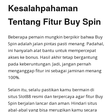
Kesalahpahaman
Tentang Fitur Buy Spin
Beberapa pemain mungkin berpikir bahwa Buy
Spin adalah jalan pintas pasti menang. Padahal,
ini hanyalah alat bantu untuk mempercepat
akses ke bonus. Hasil akhir tetap bergantung
pada keberuntungan. Jadi, jangan pernah
menganggap fitur ini sebagai jaminan menang
100%.
Selain itu, selalu pastikan kamu bermain di
situs Slot88 resmi dan terpercaya agar fitur Buy
Spin berjalan lancar dan aman. Hindari situs
abal-abal yang bisa merugikan kamu secara