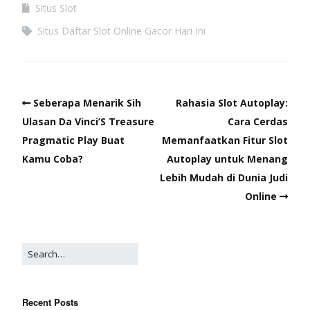
Situs Slot
Situs Daftar Slot Online Gacor Hari Ini
Seberapa Menarik Sih
Rahasia Slot Autoplay:
Ulasan Da Vinci’S Treasure
Cara Cerdas
Pragmatic Play Buat
Memanfaatkan Fitur Slot
Kamu Coba?
Autoplay untuk Menang
Lebih Mudah di Dunia Judi
Online
Recent Posts