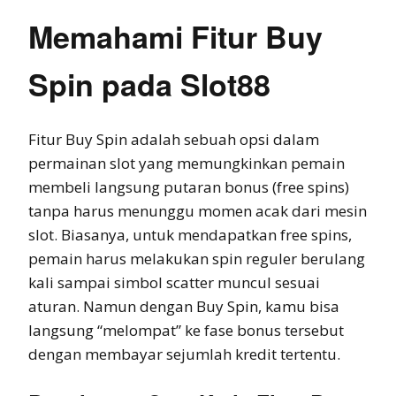
Memahami Fitur Buy
Spin pada Slot88
Fitur Buy Spin adalah sebuah opsi dalam
permainan slot yang memungkinkan pemain
membeli langsung putaran bonus (free spins)
tanpa harus menunggu momen acak dari mesin
slot. Biasanya, untuk mendapatkan free spins,
pemain harus melakukan spin reguler berulang
kali sampai simbol scatter muncul sesuai
aturan. Namun dengan Buy Spin, kamu bisa
langsung “melompat” ke fase bonus tersebut
dengan membayar sejumlah kredit tertentu.