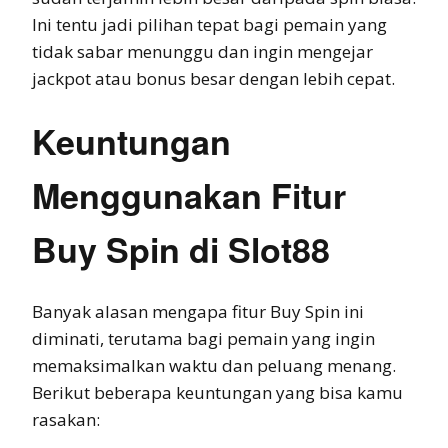
Ini tentu jadi pilihan tepat bagi pemain yang
tidak sabar menunggu dan ingin mengejar
jackpot atau bonus besar dengan lebih cepat.
Keuntungan
Menggunakan Fitur
Buy Spin di Slot88
Banyak alasan mengapa fitur Buy Spin ini
diminati, terutama bagi pemain yang ingin
memaksimalkan waktu dan peluang menang.
Berikut beberapa keuntungan yang bisa kamu
rasakan: