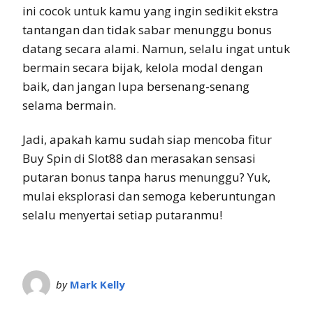
ini cocok untuk kamu yang ingin sedikit ekstra
tantangan dan tidak sabar menunggu bonus
datang secara alami. Namun, selalu ingat untuk
bermain secara bijak, kelola modal dengan
baik, dan jangan lupa bersenang-senang
selama bermain.
Jadi, apakah kamu sudah siap mencoba fitur
Buy Spin di Slot88 dan merasakan sensasi
putaran bonus tanpa harus menunggu? Yuk,
mulai eksplorasi dan semoga keberuntungan
selalu menyertai setiap putaranmu!
by
Mark Kelly