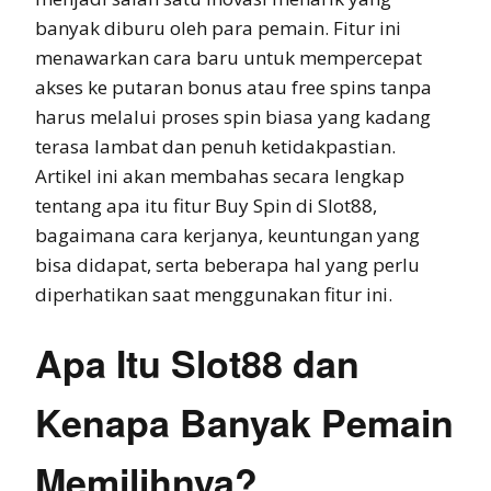
banyak diburu oleh para pemain. Fitur ini
menawarkan cara baru untuk mempercepat
akses ke putaran bonus atau free spins tanpa
harus melalui proses spin biasa yang kadang
terasa lambat dan penuh ketidakpastian.
Artikel ini akan membahas secara lengkap
tentang apa itu fitur Buy Spin di Slot88,
bagaimana cara kerjanya, keuntungan yang
bisa didapat, serta beberapa hal yang perlu
diperhatikan saat menggunakan fitur ini.
Apa Itu Slot88 dan
Kenapa Banyak Pemain
Memilihnya?