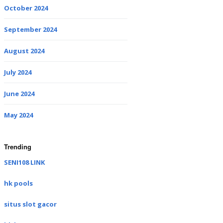
October 2024
September 2024
August 2024
July 2024
June 2024
May 2024
Trending
SENI108 LINK
hk pools
situs slot gacor