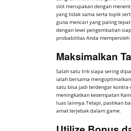
slot merupakan dengan menentu
yang tidak sama serta topik ser
guna mencari yang paling tepat
dengan level pengembalian siap
probabilitas Anda memperoleh
Maksimalkan T
Salah satu trik siapa sering dip
ialah bersama mengoptimalkan
satu bisa jadi terdengar kontra
meningkatkan kesempatan Kamu
luas lainnya.Tetapi, pastikan b
amat terjebak dalam game.
Utilize Bonus 