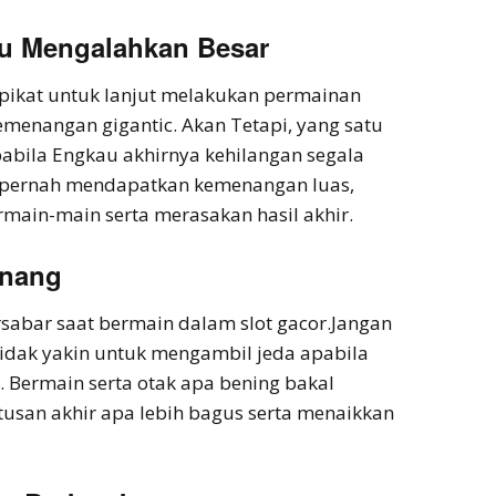
au Mengalahkan Besar
terpikat untuk lanjut melakukan permainan
enangan gigantic. Akan Tetapi, yang satu
abila Engkau akhirnya kehilangan segala
 pernah mendapatkan kemenangan luas,
main-main serta merasakan hasil akhir.
enang
rsabar saat bermain dalam slot gacor.Jangan
tidak yakin untuk mengambil jeda apabila
 Bermain serta otak apa bening bakal
san akhir apa lebih bagus serta menaikkan