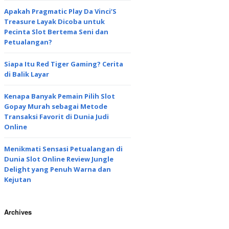
Apakah Pragmatic Play Da Vinci’S
Treasure Layak Dicoba untuk
Pecinta Slot Bertema Seni dan
Petualangan?
Siapa Itu Red Tiger Gaming? Cerita
di Balik Layar
Kenapa Banyak Pemain Pilih Slot
Gopay Murah sebagai Metode
Transaksi Favorit di Dunia Judi
Online
Menikmati Sensasi Petualangan di
Dunia Slot Online Review Jungle
Delight yang Penuh Warna dan
Kejutan
Archives