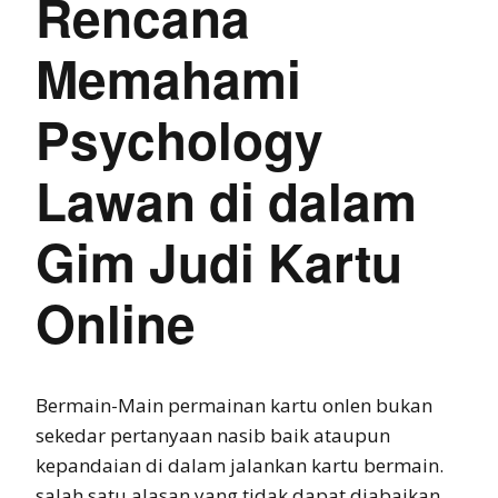
Rencana
Memahami
Psychology
Lawan di dalam
Gim Judi Kartu
Online
Bermain-Main permainan kartu onlen bukan
sekedar pertanyaan nasib baik ataupun
kepandaian di dalam jalankan kartu bermain.
salah satu alasan yang tidak dapat diabaikan