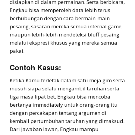
disiapkan di dalam permainan. Serta berbicara,
Engkau bisa memperoleh data lebih terus
berhubungan dengan cara bermain-main
pesaing, sasaran mereka semua internal game,
maupun lebih-lebih mendeteksi bluff pesaing
melalui ekspresi khusus yang mereka semua
pakai.
Contoh Kasus:
Ketika Kamu terletak dalam satu meja gim serta
musuh siapa selalu mengambil taruhan serta
tiga masa lipat bet, Engkau bisa mencoba
bertanya immediately untuk orang-orang itu
dengan percakapan tentang argumen di
kembali pertumbuhan taruhan yang dimaksud.
Dari jawaban lawan, Engkau mampu