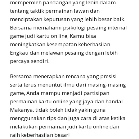
memperoleh pandangan yang lebih dalam
tentang taktik permainan lawan dan
menciptakan keputusan yang lebih besar baik.
Bersama memahami psikologi pesaing internal
game judi kartu on line, Kamu bisa
meningkatkan kesempatan keberhasilan
Engkau dan melawan pesaing dengan lebih
percaya sendiri.
Bersama menerapkan rencana yang presisi
serta terus menuntut ilmu dari masing-masing
game, Anda mampu menjadi partisipan
permainan kartu online yang jaya dan handal.
Makanya, tidak boleh tidak yakin guna
menggunakan tips dan juga cara di atas ketika
melakukan permainan judi kartu online dan
raih keberhasilan besar!