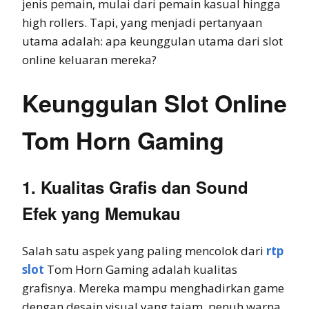
jenis pemain, mulai dari pemain kasual hingga
high rollers. Tapi, yang menjadi pertanyaan
utama adalah: apa keunggulan utama dari slot
online keluaran mereka?
Keunggulan Slot Online
Tom Horn Gaming
1. Kualitas Grafis dan Sound
Efek yang Memukau
Salah satu aspek yang paling mencolok dari
rtp
slot
Tom Horn Gaming adalah kualitas
grafisnya. Mereka mampu menghadirkan game
dengan desain visual yang tajam, penuh warna,