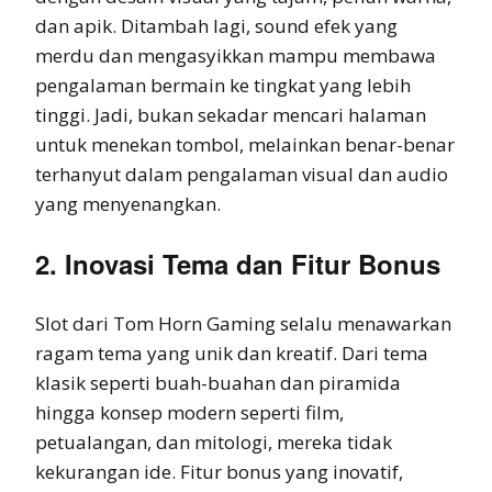
dan apik. Ditambah lagi, sound efek yang
merdu dan mengasyikkan mampu membawa
pengalaman bermain ke tingkat yang lebih
tinggi. Jadi, bukan sekadar mencari halaman
untuk menekan tombol, melainkan benar-benar
terhanyut dalam pengalaman visual dan audio
yang menyenangkan.
2. Inovasi Tema dan Fitur Bonus
Slot dari Tom Horn Gaming selalu menawarkan
ragam tema yang unik dan kreatif. Dari tema
klasik seperti buah-buahan dan piramida
hingga konsep modern seperti film,
petualangan, dan mitologi, mereka tidak
kekurangan ide. Fitur bonus yang inovatif,