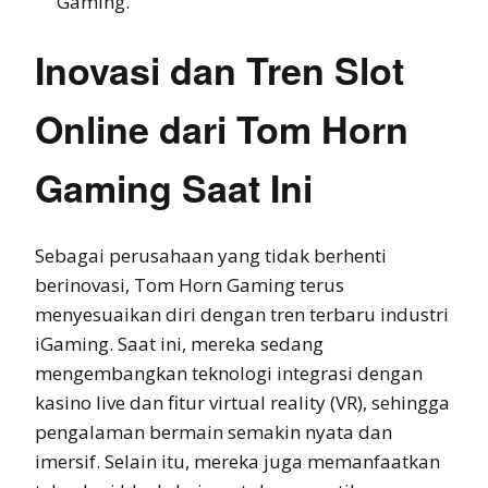
Gaming.
Inovasi dan Tren Slot
Online dari Tom Horn
Gaming Saat Ini
Sebagai perusahaan yang tidak berhenti
berinovasi, Tom Horn Gaming terus
menyesuaikan diri dengan tren terbaru industri
iGaming. Saat ini, mereka sedang
mengembangkan teknologi integrasi dengan
kasino live dan fitur virtual reality (VR), sehingga
pengalaman bermain semakin nyata dan
imersif. Selain itu, mereka juga memanfaatkan