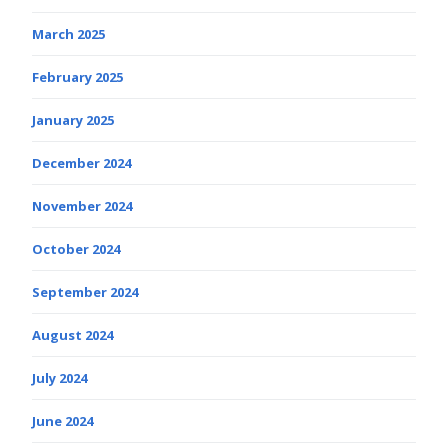
March 2025
February 2025
January 2025
December 2024
November 2024
October 2024
September 2024
August 2024
July 2024
June 2024