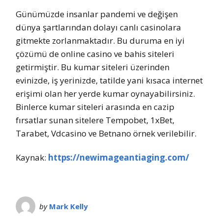
Günümüzde insanlar pandemi ve değişen
dünya şartlarından dolayı canlı casinolara
gitmekte zorlanmaktadır. Bu duruma en iyi
çözümü de online casino ve bahis siteleri
getirmiştir. Bu kumar siteleri üzerinden
evinizde, iş yerinizde, tatilde yani kısaca internet
erişimi olan her yerde kumar oynayabilirsiniz.
Binlerce kumar siteleri arasında en cazip
fırsatlar sunan sitelere Tempobet, 1xBet,
Tarabet, Vdcasino ve Betnano örnek verilebilir.
Kaynak:
https://newimageantiaging.com/
by
Mark Kelly