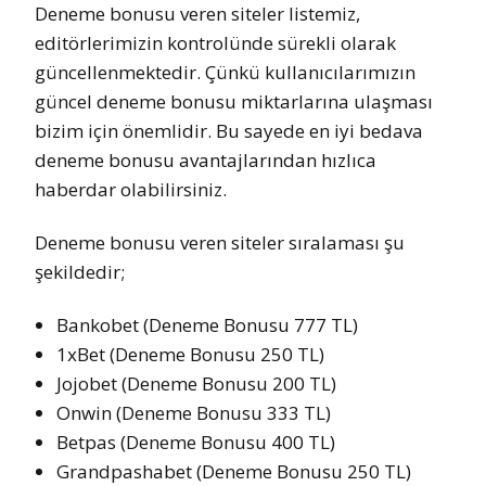
Deneme bonusu veren siteler listemiz,
editörlerimizin kontrolünde sürekli olarak
güncellenmektedir. Çünkü kullanıcılarımızın
güncel deneme bonusu miktarlarına ulaşması
bizim için önemlidir. Bu sayede en iyi bedava
deneme bonusu avantajlarından hızlıca
haberdar olabilirsiniz.
Deneme bonusu veren siteler sıralaması şu
şekildedir;
Bankobet (Deneme Bonusu 777 TL)
1xBet (Deneme Bonusu 250 TL)
Jojobet (Deneme Bonusu 200 TL)
Onwin (Deneme Bonusu 333 TL)
Betpas (Deneme Bonusu 400 TL)
Grandpashabet (Deneme Bonusu 250 TL)