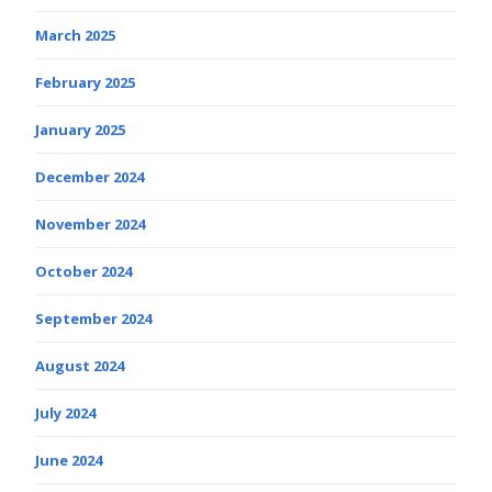
March 2025
February 2025
January 2025
December 2024
November 2024
October 2024
September 2024
August 2024
July 2024
June 2024