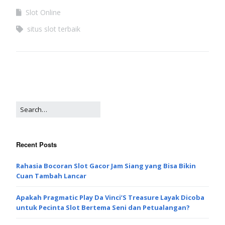
Slot Online
situs slot terbaik
Recent Posts
Rahasia Bocoran Slot Gacor Jam Siang yang Bisa Bikin
Cuan Tambah Lancar
Apakah Pragmatic Play Da Vinci’S Treasure Layak Dicoba
untuk Pecinta Slot Bertema Seni dan Petualangan?