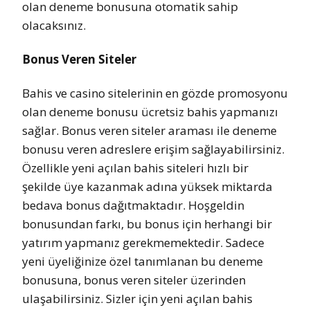
olan deneme bonusuna otomatik sahip
olacaksınız.
Bonus Veren Siteler
Bahis ve casino sitelerinin en gözde promosyonu
olan deneme bonusu ücretsiz bahis yapmanızı
sağlar. Bonus veren siteler araması ile deneme
bonusu veren adreslere erişim sağlayabilirsiniz.
Özellikle yeni açılan bahis siteleri hızlı bir
şekilde üye kazanmak adına yüksek miktarda
bedava bonus dağıtmaktadır. Hoşgeldin
bonusundan farkı, bu bonus için herhangi bir
yatırım yapmanız gerekmemektedir. Sadece
yeni üyeliğinize özel tanımlanan bu deneme
bonusuna, bonus veren siteler üzerinden
ulaşabilirsiniz. Sizler için yeni açılan bahis