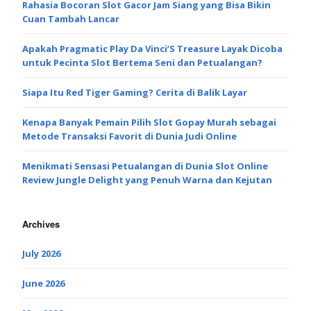
Rahasia Bocoran Slot Gacor Jam Siang yang Bisa Bikin
Cuan Tambah Lancar
Apakah Pragmatic Play Da Vinci’S Treasure Layak Dicoba
untuk Pecinta Slot Bertema Seni dan Petualangan?
Siapa Itu Red Tiger Gaming? Cerita di Balik Layar
Kenapa Banyak Pemain Pilih Slot Gopay Murah sebagai
Metode Transaksi Favorit di Dunia Judi Online
Menikmati Sensasi Petualangan di Dunia Slot Online
Review Jungle Delight yang Penuh Warna dan Kejutan
Archives
July 2026
June 2026