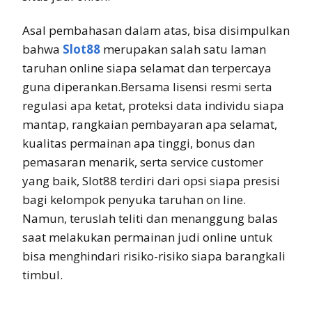
Asal pembahasan dalam atas, bisa disimpulkan
bahwa
Slot88
merupakan salah satu laman
taruhan online siapa selamat dan terpercaya
guna diperankan.Bersama lisensi resmi serta
regulasi apa ketat, proteksi data individu siapa
mantap, rangkaian pembayaran apa selamat,
kualitas permainan apa tinggi, bonus dan
pemasaran menarik, serta service customer
yang baik, Slot88 terdiri dari opsi siapa presisi
bagi kelompok penyuka taruhan on line.
Namun, teruslah teliti dan menanggung balas
saat melakukan permainan judi online untuk
bisa menghindari risiko-risiko siapa barangkali
timbul.