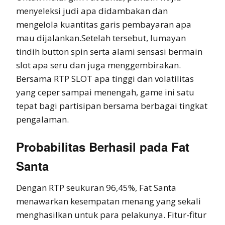
menyeleksi judi apa didambakan dan
mengelola kuantitas garis pembayaran apa
mau dijalankan.Setelah tersebut, lumayan
tindih button spin serta alami sensasi bermain
slot apa seru dan juga menggembirakan.
Bersama RTP SLOT apa tinggi dan volatilitas
yang ceper sampai menengah, game ini satu
tepat bagi partisipan bersama berbagai tingkat
pengalaman.
Probabilitas Berhasil pada Fat
Santa
Dengan RTP seukuran 96,45%, Fat Santa
menawarkan kesempatan menang yang sekali
menghasilkan untuk para pelakunya. Fitur-fitur