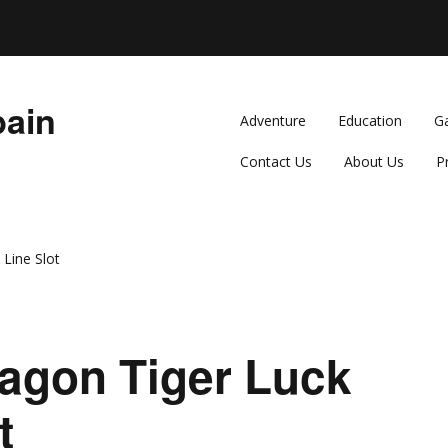
ain
Adventure
Education
G
Contact Us
About Us
P
Line Slot
ragon Tiger Luck
t