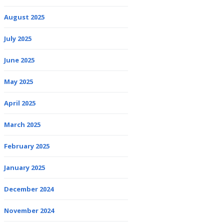
August 2025
July 2025
June 2025
May 2025
April 2025
March 2025
February 2025
January 2025
December 2024
November 2024