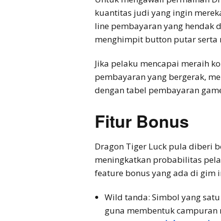
kuantitas judi yang ingin mere
line pembayaran yang hendak d
menghimpit button putar serta r
Jika pelaku mencapai meraih ko
pembayaran yang bergerak, m
dengan tabel pembayaran game
Fitur Bonus
Dragon Tiger Luck pula diberi 
meningkatkan probabilitas pel
feature bonus yang ada di gim in
Wild tanda: Simbol yang sa
guna membentuk campuran 