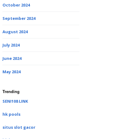
October 2024
September 2024
August 2024
July 2024
June 2024
May 2024
Trending
SENI108 LINK
hk pools
situs slot gacor