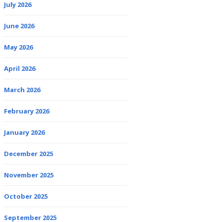
July 2026
June 2026
May 2026
April 2026
March 2026
February 2026
January 2026
December 2025
November 2025
October 2025
September 2025