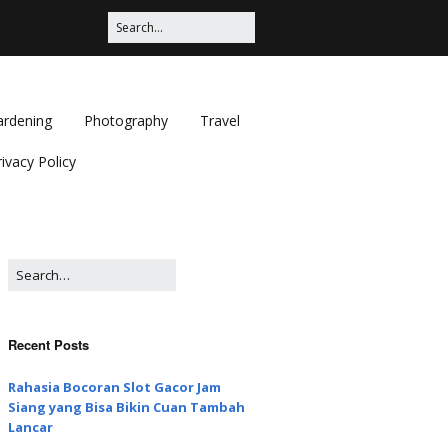
ardening
Photography
Travel
rivacy Policy
Recent Posts
Rahasia Bocoran Slot Gacor Jam
Siang yang Bisa Bikin Cuan Tambah
Lancar