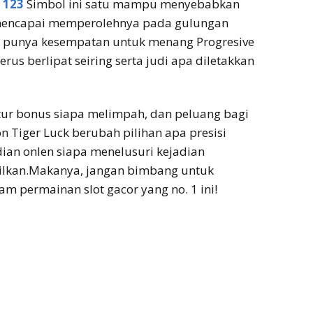
 123
Simbol ini satu mampu menyebabkan
n mencapai memperolehnya pada gulungan
pan punya kesempatan untuk menang Progresive
rus berlipat seiring serta judi apa diletakkan
ur bonus siapa melimpah, dan peluang bagi
 Tiger Luck berubah pilihan apa presisi
ian onlen siapa menelusuri kejadian
ilkan.Makanya, jangan bimbang untuk
 permainan slot gacor yang no. 1 ini!