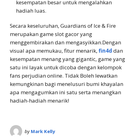
kesempatan besar untuk mengalahkan
hadiah luas.
Secara keseluruhan, Guardians of Ice & Fire
merupakan game slot gacor yang
menggembirakan dan mengasyikkan.Dengan
visual apa memukau, fitur menarik,
fin4d
dan
kesempatan menang yang gigantic, game yang
satu ini layak untuk dicoba dengan kelompok
fans perjudian online. Tidak Boleh lewatkan
kemungkinan bagi menelusuri bumi khayalan
apa mengagumkan ini satu serta menangkan
hadiah-hadiah menarik!
by
Mark Kelly