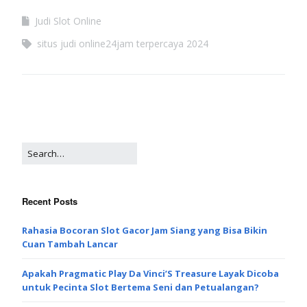
Judi Slot Online
situs judi online24jam terpercaya 2024
Recent Posts
Rahasia Bocoran Slot Gacor Jam Siang yang Bisa Bikin
Cuan Tambah Lancar
Apakah Pragmatic Play Da Vinci’S Treasure Layak Dicoba
untuk Pecinta Slot Bertema Seni dan Petualangan?