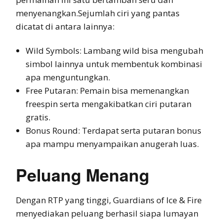
menyenangkan.Sejumlah ciri yang pantas
dicatat di antara lainnya:
Wild Symbols: Lambang wild bisa mengubah
simbol lainnya untuk membentuk kombinasi
apa menguntungkan.
Free Putaran: Pemain bisa memenangkan
freespin serta mengakibatkan ciri putaran
gratis.
Bonus Round: Terdapat serta putaran bonus
apa mampu menyampaikan anugerah luas.
Peluang Menang
Dengan RTP yang tinggi, Guardians of Ice & Fire
menyediakan peluang berhasil siapa lumayan