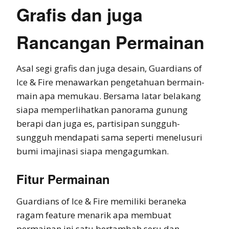
Grafis dan juga
Rancangan Permainan
Asal segi grafis dan juga desain, Guardians of
Ice & Fire menawarkan pengetahuan bermain-
main apa memukau. Bersama latar belakang
siapa memperlihatkan panorama gunung
berapi dan juga es, partisipan sungguh-
sungguh mendapati sama seperti menelusuri
bumi imajinasi siapa mengagumkan.
Fitur Permainan
Guardians of Ice & Fire memiliki beraneka
ragam feature menarik apa membuat
permainan ini satu bertambah seru dan