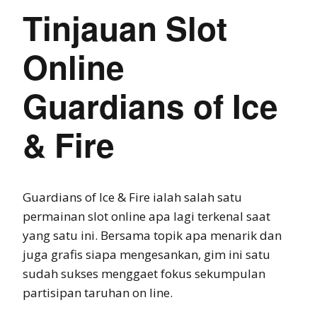
Tinjauan Slot
Online
Guardians of Ice
& Fire
Guardians of Ice & Fire ialah salah satu
permainan slot online apa lagi terkenal saat
yang satu ini. Bersama topik apa menarik dan
juga grafis siapa mengesankan, gim ini satu
sudah sukses menggaet fokus sekumpulan
partisipan taruhan on line.