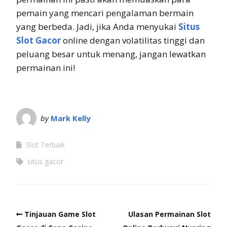
pemain yang mencari pengalaman bermain
yang berbeda. Jadi, jika Anda menyukai
Situs
Slot Gacor
online dengan volatilitas tinggi dan
peluang besar untuk menang, jangan lewatkan
permainan ini!
by
Mark Kelly
Slot Terbaik
situs gacor
Tinjauan Game Slot
Ulasan Permainan Slot