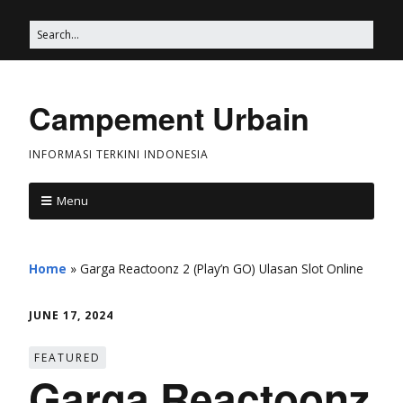
Campement Urbain
INFORMASI TERKINI INDONESIA
Menu
Home
»
Garga Reactoonz 2 (Play’n GO) Ulasan Slot Online
JUNE 17, 2024
FEATURED
Garga Reactoonz