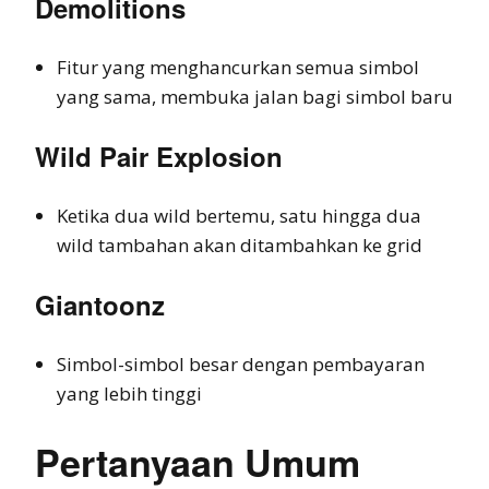
Demolitions
Fitur yang menghancurkan semua simbol
yang sama, membuka jalan bagi simbol baru
Wild Pair Explosion
Ketika dua wild bertemu, satu hingga dua
wild tambahan akan ditambahkan ke grid
Giantoonz
Simbol-simbol besar dengan pembayaran
yang lebih tinggi
Pertanyaan Umum