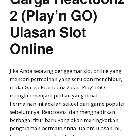
2 (Play’n GO)
Ulasan Slot
Online
Jika Anda seorang penggemar slot online yang
mencari permainan yang seru dan menghibur,
maka Garga Reactoonz 2 dari Play’n GO
mungkin menjadi pilihan yang tepat.
Permainan ini adalah sekuel dari game populer
sebelumnya, Reactoonz, dan menghadirkan
berbagai fitur baru yang akan meningkatkan
pengalaman bermain Anda. Dalam ulasan ini,