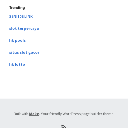
Trending
SENI108 LINK
slot terpercaya
hk pools
situs slot gacor
hk lotto
Built with
Make
. Your friendly WordPress page builder theme.