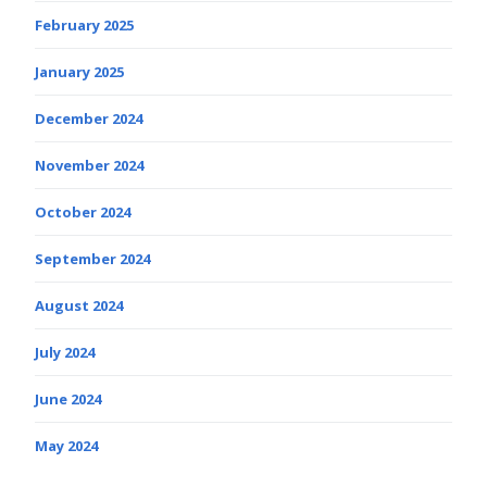
February 2025
January 2025
December 2024
November 2024
October 2024
September 2024
August 2024
July 2024
June 2024
May 2024