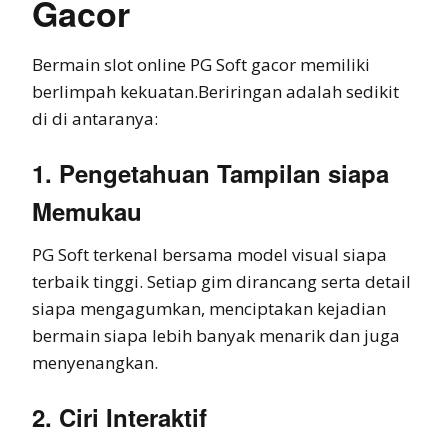
Gacor
Bermain slot online PG Soft gacor memiliki
berlimpah kekuatan.Beriringan adalah sedikit
di di antaranya:
1. Pengetahuan Tampilan siapa
Memukau
PG Soft terkenal bersama model visual siapa
terbaik tinggi. Setiap gim dirancang serta detail
siapa mengagumkan, menciptakan kejadian
bermain siapa lebih banyak menarik dan juga
menyenangkan.
2. Ciri Interaktif