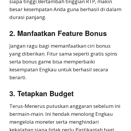
siapa tinggi.Bertambah tinggian RTP, makin
besar kesempatan Anda guna berhasil di dalam
durasi panjang.
2. Manfaatkan Feature Bonus
Jangan ragu bagi memanfaatkan ciri bonus
yang diberikan. Fitur sama seperti gratis spins
serta bonus game bisa memperbaiki
kesempatan Engkau untuk berhasil secara
berarti.
3. Tetapkan Budget
Terus-Menerus putuskan anggaran sebelum ini
bermain-main. Ini hendak menolong Engkau
mengelola moneter serta menghindari
kekalahan siapa tidak perlu.Pastikanlah bagi