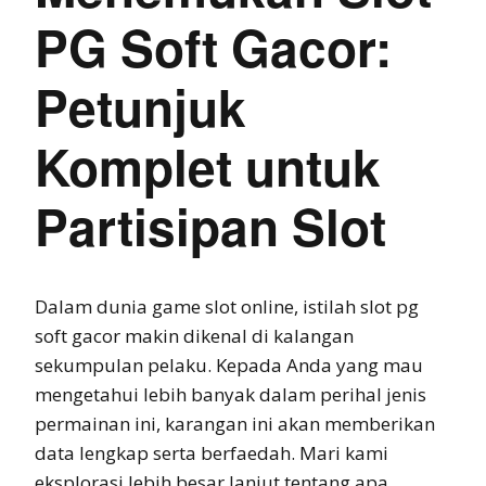
PG Soft Gacor:
Petunjuk
Komplet untuk
Partisipan Slot
Dalam dunia game slot online, istilah slot pg
soft gacor makin dikenal di kalangan
sekumpulan pelaku. Kepada Anda yang mau
mengetahui lebih banyak dalam perihal jenis
permainan ini, karangan ini akan memberikan
data lengkap serta berfaedah. Mari kami
eksplorasi lebih besar lanjut tentang apa