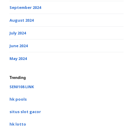
September 2024
August 2024
July 2024
June 2024
May 2024
Trending
SENI108 LINK
hk pools
situs slot gacor
hk lotto