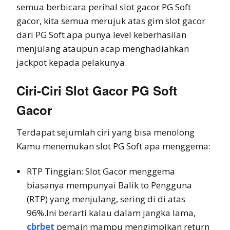
semua berbicara perihal slot gacor PG Soft
gacor, kita semua merujuk atas gim slot gacor
dari PG Soft apa punya level keberhasilan
menjulang ataupun acap menghadiahkan
jackpot kepada pelakunya.
Ciri-Ciri Slot Gacor PG Soft
Gacor
Terdapat sejumlah ciri yang bisa menolong
Kamu menemukan slot PG Soft apa menggema:
RTP Tinggian: Slot Gacor menggema
biasanya mempunyai Balik to Pengguna
(RTP) yang menjulang, sering di di atas
96%.Ini berarti kalau dalam jangka lama,
cbrbet
pemain mampu mengimpikan return