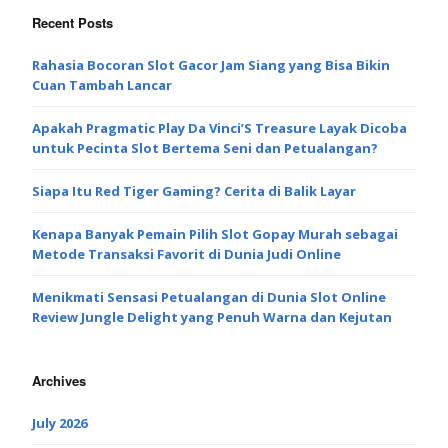
Recent Posts
Rahasia Bocoran Slot Gacor Jam Siang yang Bisa Bikin
Cuan Tambah Lancar
Apakah Pragmatic Play Da Vinci’S Treasure Layak Dicoba
untuk Pecinta Slot Bertema Seni dan Petualangan?
Siapa Itu Red Tiger Gaming? Cerita di Balik Layar
Kenapa Banyak Pemain Pilih Slot Gopay Murah sebagai
Metode Transaksi Favorit di Dunia Judi Online
Menikmati Sensasi Petualangan di Dunia Slot Online
Review Jungle Delight yang Penuh Warna dan Kejutan
Archives
July 2026