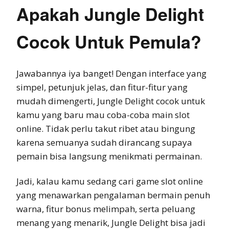
Apakah Jungle Delight
Cocok Untuk Pemula?
Jawabannya iya banget! Dengan interface yang
simpel, petunjuk jelas, dan fitur-fitur yang
mudah dimengerti, Jungle Delight cocok untuk
kamu yang baru mau coba-coba main slot
online. Tidak perlu takut ribet atau bingung
karena semuanya sudah dirancang supaya
pemain bisa langsung menikmati permainan.
Jadi, kalau kamu sedang cari game slot online
yang menawarkan pengalaman bermain penuh
warna, fitur bonus melimpah, serta peluang
menang yang menarik, Jungle Delight bisa jadi