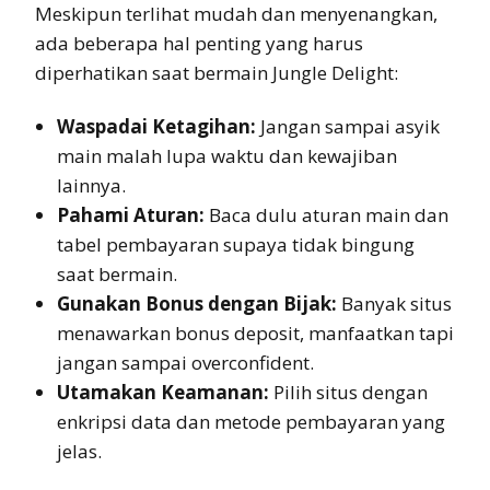
Meskipun terlihat mudah dan menyenangkan,
ada beberapa hal penting yang harus
diperhatikan saat bermain Jungle Delight:
Waspadai Ketagihan:
Jangan sampai asyik
main malah lupa waktu dan kewajiban
lainnya.
Pahami Aturan:
Baca dulu aturan main dan
tabel pembayaran supaya tidak bingung
saat bermain.
Gunakan Bonus dengan Bijak:
Banyak situs
menawarkan bonus deposit, manfaatkan tapi
jangan sampai overconfident.
Utamakan Keamanan:
Pilih situs dengan
enkripsi data dan metode pembayaran yang
jelas.