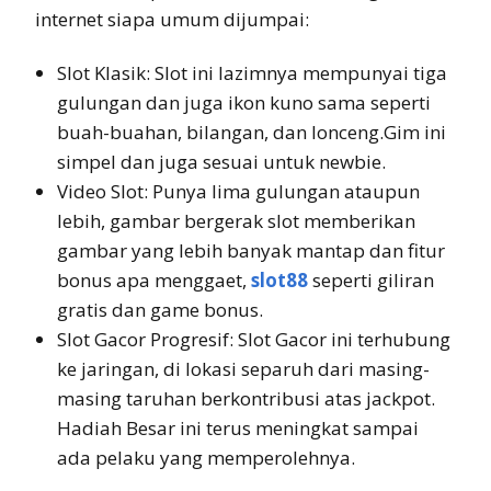
internet siapa umum dijumpai:
Slot Klasik: Slot ini lazimnya mempunyai tiga
gulungan dan juga ikon kuno sama seperti
buah-buahan, bilangan, dan lonceng.Gim ini
simpel dan juga sesuai untuk newbie.
Video Slot: Punya lima gulungan ataupun
lebih, gambar bergerak slot memberikan
gambar yang lebih banyak mantap dan fitur
bonus apa menggaet,
slot88
seperti giliran
gratis dan game bonus.
Slot Gacor Progresif: Slot Gacor ini terhubung
ke jaringan, di lokasi separuh dari masing-
masing taruhan berkontribusi atas jackpot.
Hadiah Besar ini terus meningkat sampai
ada pelaku yang memperolehnya.