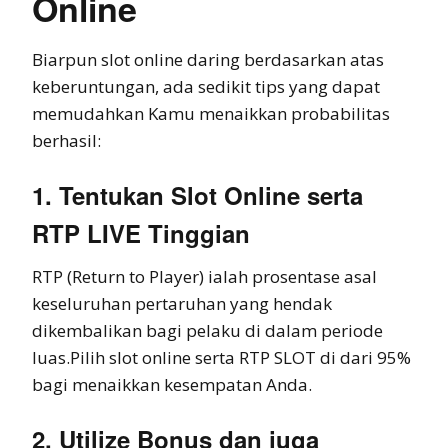
Online
Biarpun slot online daring berdasarkan atas
keberuntungan, ada sedikit tips yang dapat
memudahkan Kamu menaikkan probabilitas
berhasil:
1. Tentukan Slot Online serta
RTP LIVE Tinggian
RTP (Return to Player) ialah prosentase asal
keseluruhan pertaruhan yang hendak
dikembalikan bagi pelaku di dalam periode
luas.Pilih slot online serta RTP SLOT di dari 95%
bagi menaikkan kesempatan Anda.
2. Utilize Bonus dan juga