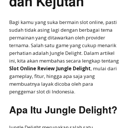
dan Kejutan
Bagi kamu yang suka bermain slot online, pasti
sudah tidak asing lagi dengan berbagai tema
permainan yang ditawarkan oleh provider
ternama. Salah satu game yang cukup menarik
perhatian adalah Jungle Delight. Dalam artikel
ini, kita akan membahas secara lengkap tentang
Slot Online Review Jungle Delight
, mulai dari
gameplay, fitur, hingga apa saja yang
membuatnya layak dicoba oleh para
penggemar slot di Indonesia.
Apa Itu Jungle Delight?
Jungle Delight merupakan salah satu