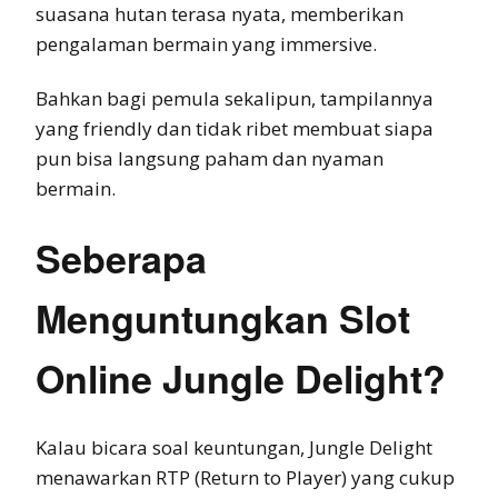
suasana hutan terasa nyata, memberikan
pengalaman bermain yang immersive.
Bahkan bagi pemula sekalipun, tampilannya
yang friendly dan tidak ribet membuat siapa
pun bisa langsung paham dan nyaman
bermain.
Seberapa
Menguntungkan Slot
Online Jungle Delight?
Kalau bicara soal keuntungan, Jungle Delight
menawarkan RTP (Return to Player) yang cukup