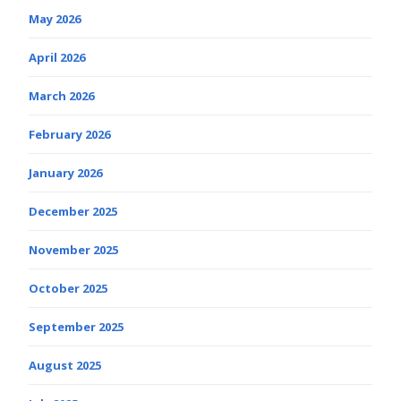
May 2026
April 2026
March 2026
February 2026
January 2026
December 2025
November 2025
October 2025
September 2025
August 2025