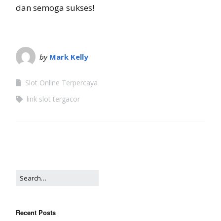
dan semoga sukses!
by
Mark Kelly
Slot Online Terpercaya
link slot tergacor
Recent Posts