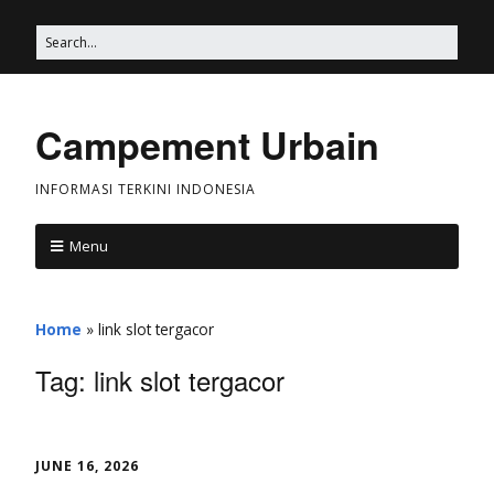
Campement Urbain
INFORMASI TERKINI INDONESIA
Menu
Home
»
link slot tergacor
Tag:
link slot tergacor
JUNE 16, 2026