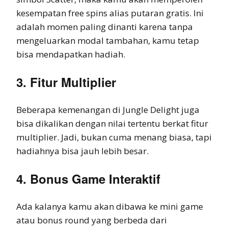
kesempatan free spins alias putaran gratis. Ini
adalah momen paling dinanti karena tanpa
mengeluarkan modal tambahan, kamu tetap
bisa mendapatkan hadiah.
3. Fitur Multiplier
Beberapa kemenangan di Jungle Delight juga
bisa dikalikan dengan nilai tertentu berkat fitur
multiplier. Jadi, bukan cuma menang biasa, tapi
hadiahnya bisa jauh lebih besar.
4. Bonus Game Interaktif
Ada kalanya kamu akan dibawa ke mini game
atau bonus round yang berbeda dari