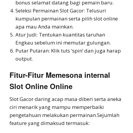
bonus selamat datang bagi pemain baru.
Seleksi Permainan Slot Gacor: Telusuri
kumpulan permainan serta pilih slot online
apa mau Anda mainkan.
Atur Judi: Tentukan kuantitas taruhan
Engkau sebelum ini memutar gulungan.
Putar Putaran: Klik tuts ‘spin’ dan juga harap
output.
Fitur-Fitur Memesona internal
Slot Online Online
Slot Gacor daring acap masa diberi serta aneka
ciri menarik yang mampu memperbaiki
pengetahuan melakukan permainan.Sejumlah
feature yang dimaksud termasuk: