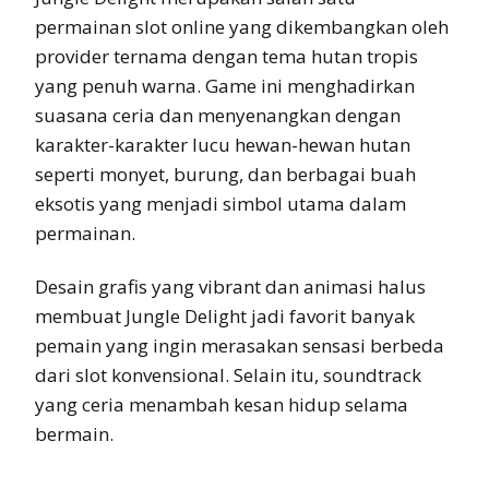
permainan slot online yang dikembangkan oleh
provider ternama dengan tema hutan tropis
yang penuh warna. Game ini menghadirkan
suasana ceria dan menyenangkan dengan
karakter-karakter lucu hewan-hewan hutan
seperti monyet, burung, dan berbagai buah
eksotis yang menjadi simbol utama dalam
permainan.
Desain grafis yang vibrant dan animasi halus
membuat Jungle Delight jadi favorit banyak
pemain yang ingin merasakan sensasi berbeda
dari slot konvensional. Selain itu, soundtrack
yang ceria menambah kesan hidup selama
bermain.