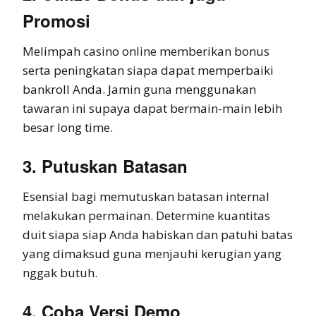
Promosi
Melimpah casino online memberikan bonus
serta peningkatan siapa dapat memperbaiki
bankroll Anda. Jamin guna menggunakan
tawaran ini supaya dapat bermain-main lebih
besar long time.
3. Putuskan Batasan
Esensial bagi memutuskan batasan internal
melakukan permainan. Determine kuantitas
duit siapa siap Anda habiskan dan patuhi batas
yang dimaksud guna menjauhi kerugian yang
nggak butuh.
4. Coba Versi Demo