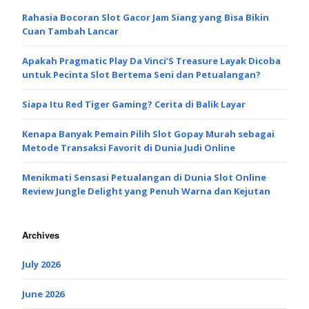
Rahasia Bocoran Slot Gacor Jam Siang yang Bisa Bikin
Cuan Tambah Lancar
Apakah Pragmatic Play Da Vinci’S Treasure Layak Dicoba
untuk Pecinta Slot Bertema Seni dan Petualangan?
Siapa Itu Red Tiger Gaming? Cerita di Balik Layar
Kenapa Banyak Pemain Pilih Slot Gopay Murah sebagai
Metode Transaksi Favorit di Dunia Judi Online
Menikmati Sensasi Petualangan di Dunia Slot Online
Review Jungle Delight yang Penuh Warna dan Kejutan
Archives
July 2026
June 2026