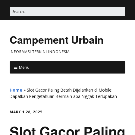
Campement Urbain
INFORMASI TERKINI INDONESIA
Menu
Home
»
Slot Gacor Paling Betah Dijalankan di Mobile:
Dapatkan Pengetahuan Bermain apa Nggak Terlupakan
MARCH 28, 2025
Slot Gacor Paling