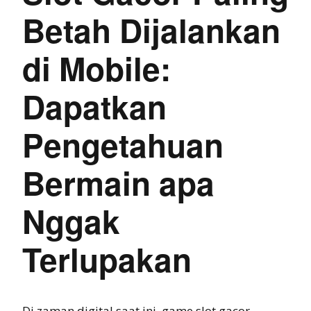
Betah Dijalankan
di Mobile:
Dapatkan
Pengetahuan
Bermain apa
Nggak
Terlupakan
Di zaman digital saat ini, game slot gacor