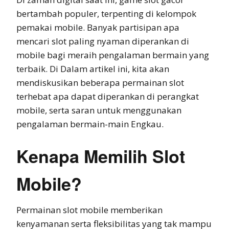
bertambah populer, terpenting di kelompok
pemakai mobile. Banyak partisipan apa
mencari slot paling nyaman diperankan di
mobile bagi meraih pengalaman bermain yang
terbaik. Di Dalam artikel ini, kita akan
mendiskusikan beberapa permainan slot
terhebat apa dapat diperankan di perangkat
mobile, serta saran untuk menggunakan
pengalaman bermain-main Engkau.
Kenapa Memilih Slot
Mobile?
Permainan slot mobile memberikan
kenyamanan serta fleksibilitas yang tak mampu