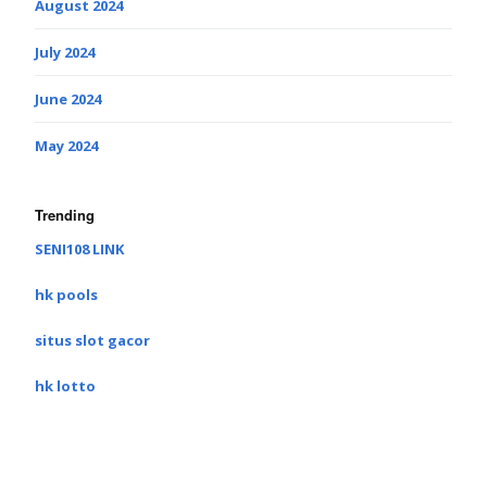
August 2024
July 2024
June 2024
May 2024
Trending
SENI108 LINK
hk pools
situs slot gacor
hk lotto