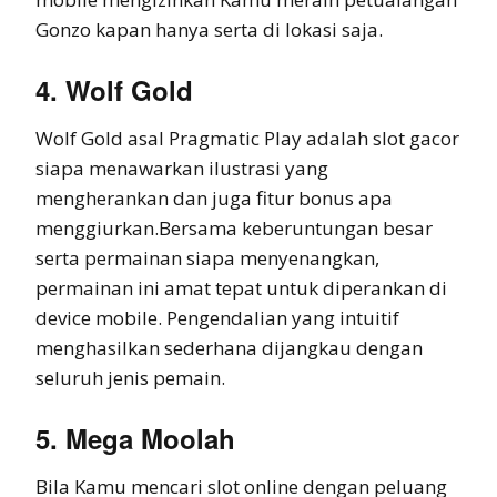
Gonzo kapan hanya serta di lokasi saja.
4. Wolf Gold
Wolf Gold asal Pragmatic Play adalah slot gacor
siapa menawarkan ilustrasi yang
mengherankan dan juga fitur bonus apa
menggiurkan.Bersama keberuntungan besar
serta permainan siapa menyenangkan,
permainan ini amat tepat untuk diperankan di
device mobile. Pengendalian yang intuitif
menghasilkan sederhana dijangkau dengan
seluruh jenis pemain.
5. Mega Moolah
Bila Kamu mencari slot online dengan peluang