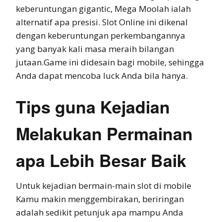
keberuntungan gigantic, Mega Moolah ialah
alternatif apa presisi. Slot Online ini dikenal
dengan keberuntungan perkembangannya
yang banyak kali masa meraih bilangan
jutaan.Game ini didesain bagi mobile, sehingga
Anda dapat mencoba luck Anda bila hanya.
Tips guna Kejadian
Melakukan Permainan
apa Lebih Besar Baik
Untuk kejadian bermain-main slot di mobile
Kamu makin menggembirakan, beriringan
adalah sedikit petunjuk apa mampu Anda