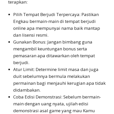
terapkan:
Pilih Tempat Berjudi Terpercaya: Pastikan
Engkau bermain-main di tempat berjudi
online apa mempunyai nama baik mantap
dan lisensi resmi.
Gunakan Bonus: Jangan bimbang guna
mengambil keuntungan bonus serta
pemasaran apa ditawarkan oleh tempat
berjudi.
Atur Limit: Determine limit masa dan juga
duit sebelumnya bermula melakukan
permainan bagi menjauhi kerugian apa tidak
didambakan.
Coba Edisi Demonstrasi: Sebelum bermain-
main dengan uang nyata, ujilah edisi
demonstrasi asal game yang mau Kamu