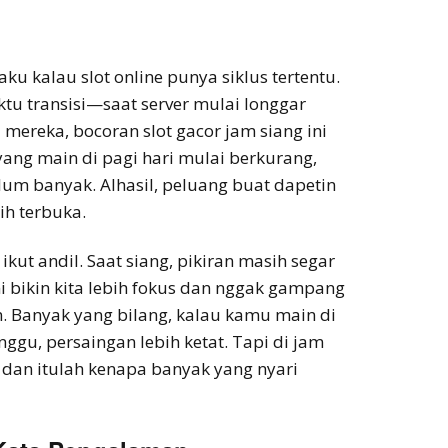
u kalau slot online punya siklus tertentu.
tu transisi—saat server mulai longgar
mereka, bocoran slot gacor jam siang ini
ang main di pagi hari mulai berkurang,
um banyak. Alhasil, peluang buat dapetin
bih terbuka.
a ikut andil. Saat siang, pikiran masih segar
Ini bikin kita lebih fokus dan nggak gampang
n. Banyak yang bilang, kalau kamu main di
gu, persaingan lebih ketat. Tapi di jam
, dan itulah kenapa banyak yang nyari