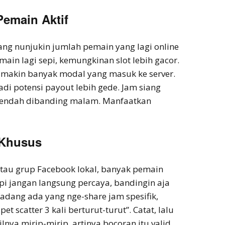
Pemain Aktif
yang nunjukin jumlah pemain yang lagi online
ain lagi sepi, kemungkinan slot lebih gacor.
 makin banyak modal yang masuk ke server.
jadi potensi payout lebih gede. Jam siang
 rendah dibanding malam. Manfaatkan
 Khusus
atau grup Facebook lokal, banyak pemain
pi jangan langsung percaya, bandingin aja
dang ada yang nge-share jam spesifik,
t scatter 3 kali berturut-turut”. Catat, lalu
ilnya mirip-mirip, artinya bocoran itu valid.