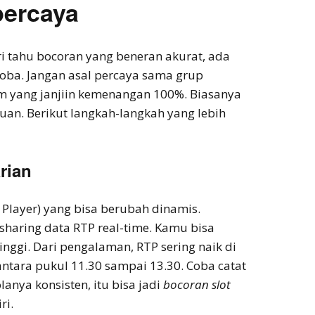
percaya
i tahu bocoran yang beneran akurat, ada
oba. Jangan asal percaya sama grup
m yang janjiin kemenangan 100%. Biasanya
uan. Berikut langkah-langkah yang lebih
rian
o Player) yang bisa berubah dinamis.
sharing data RTP real-time. Kamu bisa
nggi. Dari pengalaman, RTP sering naik di
ntara pukul 11.30 sampai 13.30. Coba catat
anya konsisten, itu bisa jadi
bocoran slot
ri.