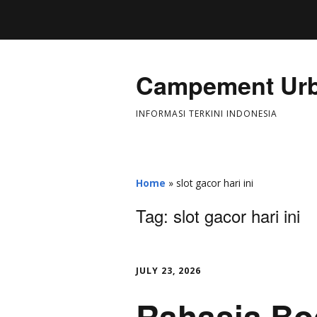
Campement Urb
INFORMASI TERKINI INDONESIA
Home
»
slot gacor hari ini
Tag:
slot gacor hari ini
JULY 23, 2026
Rahasia Bo