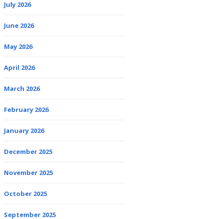
July 2026
June 2026
May 2026
April 2026
March 2026
February 2026
January 2026
December 2025
November 2025
October 2025
September 2025