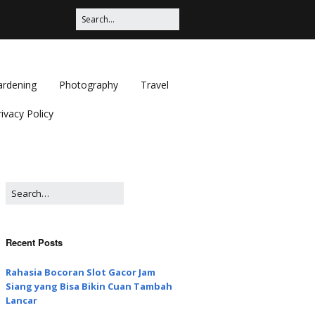
ardening
Photography
Travel
rivacy Policy
Recent Posts
Rahasia Bocoran Slot Gacor Jam
Siang yang Bisa Bikin Cuan Tambah
Lancar