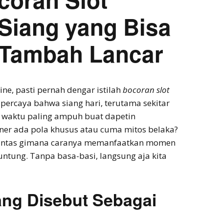
Siang yang Bisa
 Tambah Lancar
ine, pasti pernah dengar istilah
bocoran slot
percaya bahwa siang hari, terutama sekitar
h waktu paling ampuh buat dapetin
ner ada pola khusus atau cuma mitos belaka?
as tuntas gimana caranya memanfaatkan momen
untung. Tanpa basa-basi, langsung aja kita
ng Disebut Sebagai