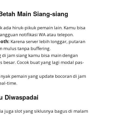
Betah Main Siang-siang
 ada hiruk-pikuk pemain lain. Kamu bisa
gangguan notifikasi WA atau telepon.
ooth:
Karena server lebih longgar, putaran
an mulus tanpa buffering.
 di jam siang kamu bisa main dengan
us besar. Cocok buat yang lagi modal pas-
nyak pemain yang update bocoran di jam
eal-time.
u Diwaspadai
a juga slot yang siklusnya bagus di malam