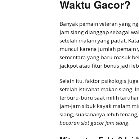
Waktu Gacor?
Banyak pemain veteran yang ngak
Jam siang dianggap sebagai wak
setelah malam yang padat. Kata 
muncul karena jumlah pemain y
sementara yang baru masuk bel
jackpot atau fitur bonus jadi le
Selain itu, faktor psikologis jug
setelah istirahat makan siang. 
terburu-buru saat milih taruha
jam-jam sibuk kayak malam ming
siang, suasananya lebih tenang
bocoran slot gacor jam siang
.