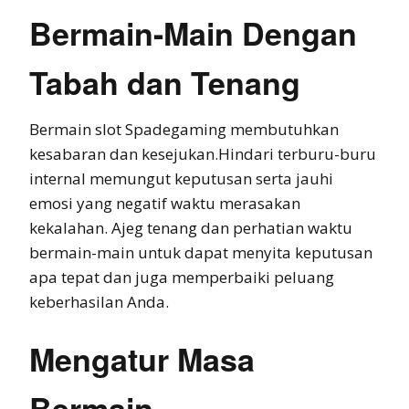
Bermain-Main Dengan
Tabah dan Tenang
Bermain slot Spadegaming membutuhkan
kesabaran dan kesejukan.Hindari terburu-buru
internal memungut keputusan serta jauhi
emosi yang negatif waktu merasakan
kekalahan. Ajeg tenang dan perhatian waktu
bermain-main untuk dapat menyita keputusan
apa tepat dan juga memperbaiki peluang
keberhasilan Anda.
Mengatur Masa
Bermain