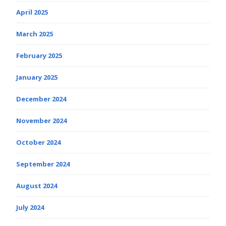
April 2025
March 2025
February 2025
January 2025
December 2024
November 2024
October 2024
September 2024
August 2024
July 2024