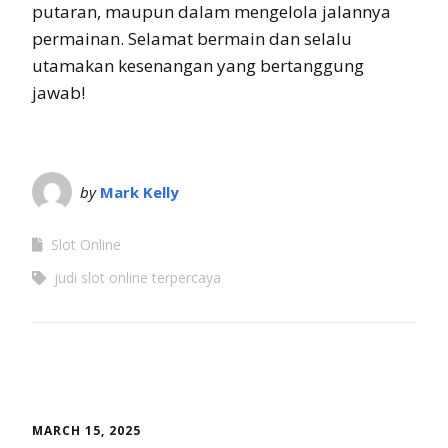
putaran, maupun dalam mengelola jalannya
permainan. Selamat bermain dan selalu
utamakan kesenangan yang bertanggung
jawab!
by
Mark Kelly
Slot Online
judi slot online terpercaya
MARCH 15, 2025