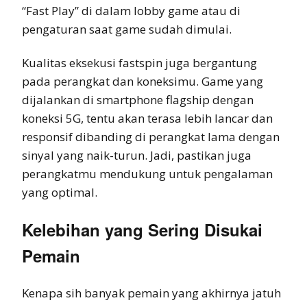
“Fast Play” di dalam lobby game atau di
pengaturan saat game sudah dimulai.
Kualitas eksekusi fastspin juga bergantung
pada perangkat dan koneksimu. Game yang
dijalankan di smartphone flagship dengan
koneksi 5G, tentu akan terasa lebih lancar dan
responsif dibanding di perangkat lama dengan
sinyal yang naik-turun. Jadi, pastikan juga
perangkatmu mendukung untuk pengalaman
yang optimal.
Kelebihan yang Sering Disukai
Pemain
Kenapa sih banyak pemain yang akhirnya jatuh