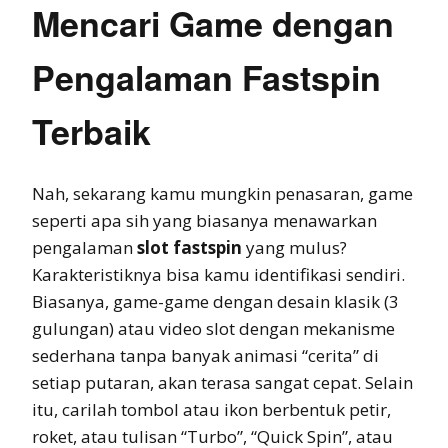
Mencari Game dengan
Pengalaman Fastspin
Terbaik
Nah, sekarang kamu mungkin penasaran, game
seperti apa sih yang biasanya menawarkan
pengalaman
slot fastspin
yang mulus?
Karakteristiknya bisa kamu identifikasi sendiri.
Biasanya, game-game dengan desain klasik (3
gulungan) atau video slot dengan mekanisme
sederhana tanpa banyak animasi “cerita” di
setiap putaran, akan terasa sangat cepat. Selain
itu, carilah tombol atau ikon berbentuk petir,
roket, atau tulisan “Turbo”, “Quick Spin”, atau