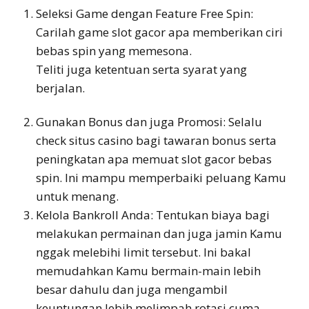
Seleksi Game dengan Feature Free Spin:
Carilah game slot gacor apa memberikan ciri
bebas spin yang memesona.
Teliti juga ketentuan serta syarat yang
berjalan.
Gunakan Bonus dan juga Promosi: Selalu
check situs casino bagi tawaran bonus serta
peningkatan apa memuat slot gacor bebas
spin. Ini mampu memperbaiki peluang Kamu
untuk menang.
Kelola Bankroll Anda: Tentukan biaya bagi
melakukan permainan dan juga jamin Kamu
nggak melebihi limit tersebut. Ini bakal
memudahkan Kamu bermain-main lebih
besar dahulu dan juga mengambil
keuntungan lebih melimpah rotasi cuma-