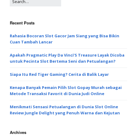
Recent Posts
Rahasia Bocoran Slot Gacor Jam Siang yang Bisa Bikin
Cuan Tambah Lancar
Apakah Pragmatic Play Da Vinci’S Treasure Layak Dicoba
untuk Pecinta Slot Bertema Seni dan Petualangan?
Siapa Itu Red Tiger Gaming? Cerita di Balik Layar
Kenapa Banyak Pemain Pilih Slot Gopay Murah sebagai
Metode Transaksi Favorit di Dunia Judi Online
Menikmati Sensasi Petualangan di Dunia Slot Online
Review Jungle Delight yang Penuh Warna dan Kejutan
Archives