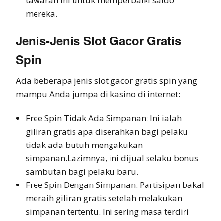
tawaran ini untuk memperbaiki saldo
mereka.
Jenis-Jenis Slot Gacor Gratis
Spin
Ada beberapa jenis slot gacor gratis spin yang
mampu Anda jumpa di kasino di internet:
Free Spin Tidak Ada Simpanan: Ini ialah
giliran gratis apa diserahkan bagi pelaku
tidak ada butuh mengakukan
simpanan.Lazimnya, ini dijual selaku bonus
sambutan bagi pelaku baru.
Free Spin Dengan Simpanan: Partisipan bakal
meraih giliran gratis setelah melakukan
simpanan tertentu. Ini sering masa terdiri