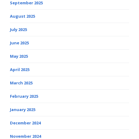
September 2025
August 2025
July 2025
June 2025
May 2025
April 2025
March 2025
February 2025
January 2025
December 2024
November 2024