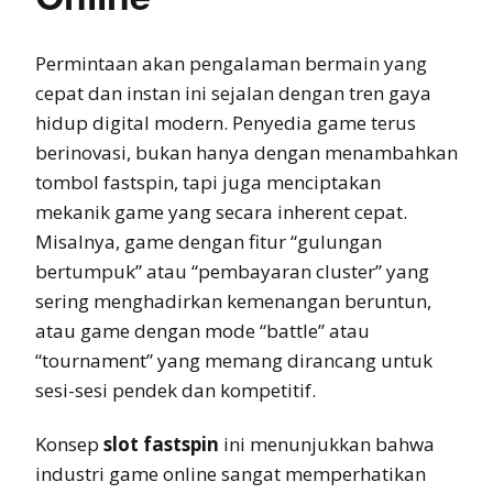
Permintaan akan pengalaman bermain yang
cepat dan instan ini sejalan dengan tren gaya
hidup digital modern. Penyedia game terus
berinovasi, bukan hanya dengan menambahkan
tombol fastspin, tapi juga menciptakan
mekanik game yang secara inherent cepat.
Misalnya, game dengan fitur “gulungan
bertumpuk” atau “pembayaran cluster” yang
sering menghadirkan kemenangan beruntun,
atau game dengan mode “battle” atau
“tournament” yang memang dirancang untuk
sesi-sesi pendek dan kompetitif.
Konsep
slot fastspin
ini menunjukkan bahwa
industri game online sangat memperhatikan