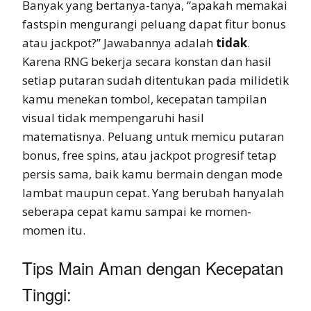
Banyak yang bertanya-tanya, “apakah memakai
fastspin mengurangi peluang dapat fitur bonus
atau jackpot?” Jawabannya adalah
tidak
.
Karena RNG bekerja secara konstan dan hasil
setiap putaran sudah ditentukan pada milidetik
kamu menekan tombol, kecepatan tampilan
visual tidak mempengaruhi hasil
matematisnya. Peluang untuk memicu putaran
bonus, free spins, atau jackpot progresif tetap
persis sama, baik kamu bermain dengan mode
lambat maupun cepat. Yang berubah hanyalah
seberapa cepat kamu sampai ke momen-
momen itu.
Tips Main Aman dengan Kecepatan
Tinggi: