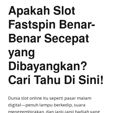
Apakah Slot
Fastspin Benar-
Benar Secepat
yang
Dibayangkan?
Cari Tahu Di Sini!
Dunia slot online itu seperti pasar malam
digital—penuh lampu berkedip, suara
menggembirakan, dan janji-janji hadiah yang