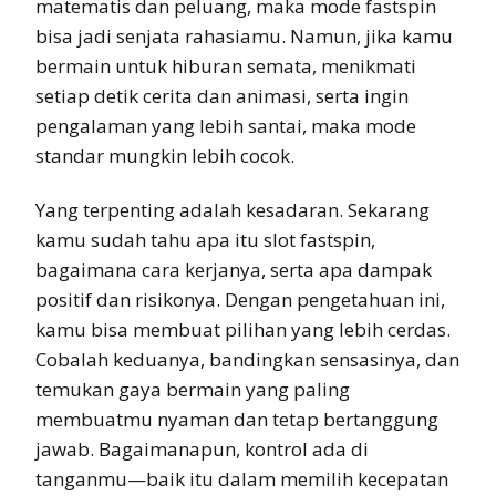
matematis dan peluang, maka mode fastspin
bisa jadi senjata rahasiamu. Namun, jika kamu
bermain untuk hiburan semata, menikmati
setiap detik cerita dan animasi, serta ingin
pengalaman yang lebih santai, maka mode
standar mungkin lebih cocok.
Yang terpenting adalah kesadaran. Sekarang
kamu sudah tahu apa itu slot fastspin,
bagaimana cara kerjanya, serta apa dampak
positif dan risikonya. Dengan pengetahuan ini,
kamu bisa membuat pilihan yang lebih cerdas.
Cobalah keduanya, bandingkan sensasinya, dan
temukan gaya bermain yang paling
membuatmu nyaman dan tetap bertanggung
jawab. Bagaimanapun, kontrol ada di
tanganmu—baik itu dalam memilih kecepatan