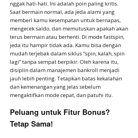
nggak hati-hati. Ini adalah poin paling kritis.
Saat bermain normal, ada jeda alami yang
memberi kamu kesempatan untuk bernapas,
mengecek saldo, dan memutuskan apakah akan
terus bermain atau berhenti. Di mode fastspin,
jeda itu hampir tidak ada. Kamu bisa dengan
mudah terjebak dalam siklus “spin, kalah, spin
lagi” tanpa sempat berpikir. Oleh karena itu,
disiplin dalam manajemen bankroll menjadi
jauh lebih penting. Tetapkan batas kekalahan
dan kemenangan yang jelas sebelum
mengaktifkan mode cepat, dan patuhi itu.
Peluang untuk Fitur Bonus?
Tetap Sama!