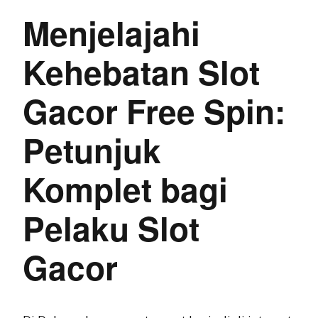
Menjelajahi
Kehebatan Slot
Gacor Free Spin:
Petunjuk
Komplet bagi
Pelaku Slot
Gacor