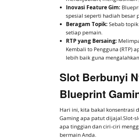
Inovasi Feature Gim:
Bluepri
spesial seperti hadiah besar p
Beragam Topik:
Sebab topik 
setiap pemain.
RTP yang Bersaing:
Melimpa
Kembali to Pengguna (RTP) 
lebih baik guna mengalahkan
Slot Berbunyi Ny
Blueprint Gami
Hari ini, kita bakal konsentrasi
Gaming apa patut dijajal.Slot-s
apa tinggian dan ciri-ciri me
bermain Anda.