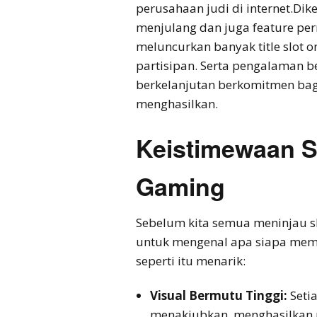
perusahaan judi di internet.Di
menjulang dan juga feature per
meluncurkan banyak title slot on
partisipan. Serta pengalaman b
berkelanjutan berkomitmen ba
menghasilkan.
Keistimewaan Sl
Gaming
Sebelum kita semua meninjau slot
untuk mengenal apa siapa memb
seperti itu menarik:
Visual Bermutu Tinggi:
Setia
menakjubkan, menghasilkan