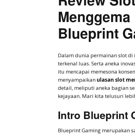
Menggema H
Blueprint 
Dalam dunia permainan slot di 
terkenal luas. Serta aneka ino
itu mencapai memesona konsentr
menyampaikan
ulasan slot me
detail, meliputi aneka bagian se
kejayaan. Mari kita telusuri lebi
Intro Blueprint
Blueprint Gaming merupakan sal