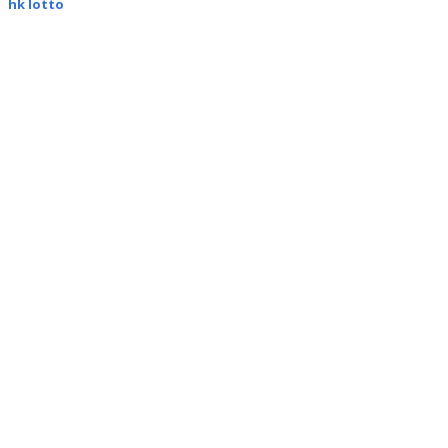
hk lotto