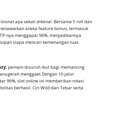
disional apa sekali dikenal. Bersama 5 roll dan
enawarkan aneka feature bonus, termasuk
 RTP-nya menggapai 96%, menjadikannya
tisipan siapa mencari kemenangan luas.
nzy
, pemain disuruh ikut bagi memancing
anugerah menggaet.Dengan 10 jalur
ar 96%, slot online ini memberikan rotasi
litas berhasil. Ciri Wild dan Tebar serta