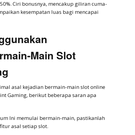
.50%. Ciri bonusnya, mencakup giliran cuma-
mpaikan kesempatan luas bagi mencapai
nggunakan
main-Main Slot
ng
al asal kejadian bermain-main slot online
rint Gaming, berikut beberapa saran apa
um Ini memulai bermain-main, pastikanlah
itur asal setiap slot.