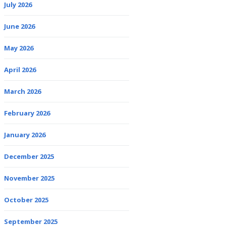
July 2026
June 2026
May 2026
April 2026
March 2026
February 2026
January 2026
December 2025
November 2025
October 2025
September 2025