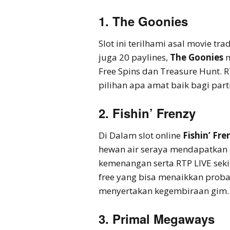
1. The Goonies
Slot ini terilhami asal movie tra
juga 20 paylines,
The Goonies
m
Free Spins dan Treasure Hunt.
pilihan apa amat baik bagi par
2. Fishin’ Frenzy
Di Dalam slot online
Fishin’ Fre
hewan air seraya mendapatkan 
kemenangan serta RTP LIVE sekit
free yang bisa menaikkan probabi
menyertakan kegembiraan gim.
3. Primal Megaways