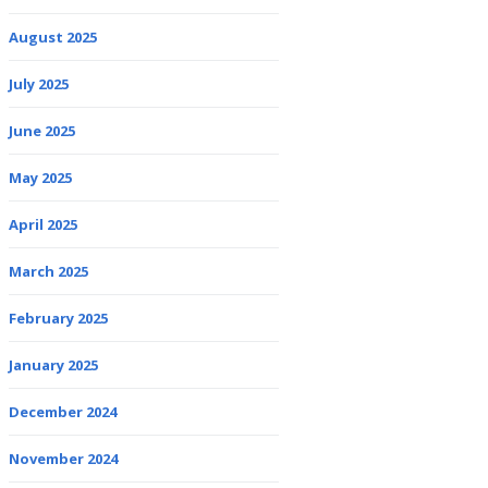
August 2025
July 2025
June 2025
May 2025
April 2025
March 2025
February 2025
January 2025
December 2024
November 2024