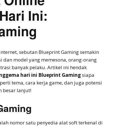
ari Ini:
Gaming
internet, sebutan Blueprint Gaming semakin
vasi dan model yang memesona, orang-orang
asi banyak pelaku. Artikel ini hendak
nggema hari ini Blueprint Gaming
siapa
perti tema, cara kerja game, dan juga potensi
h besar lanjut!
 Gaming
ah nomor satu penyedia alat soft terkenal di