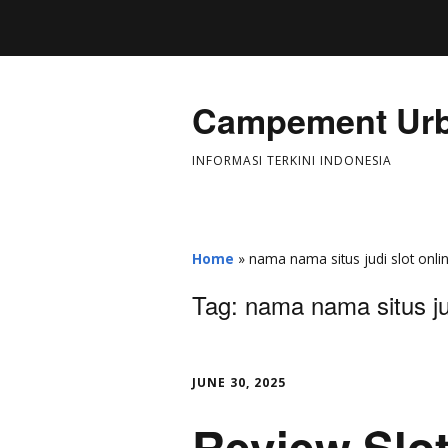
Campement Urb
INFORMASI TERKINI INDONESIA
Home
»
nama nama situs judi slot onli
Tag:
nama nama situs jud
JUNE 30, 2025
Review Slot