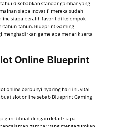
ketahui disebabkan standar gambar yang
mainan siapa inovatif, mereka sudah
line siapa beralih favorit di kelompok
ertahun-tahun, Blueprint Gaming
gi menghadirkan game apa menarik serta
ot Online Blueprint
 online berbunyi nyaring hari ini, vital
uat slot online sebab Blueprint Gaming
p gim dibuat dengan detail siapa
 pengalaman gambar yang mengagumkan.