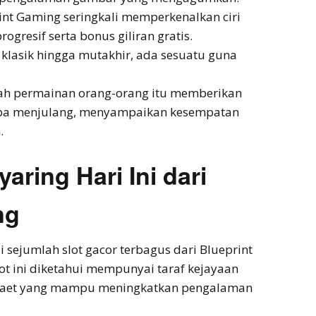
nt Gaming seringkali memperkenalkan ciri
rogresif serta bonus giliran gratis.
klasik hingga mutakhir, ada sesuatu guna
h permainan orang-orang itu memberikan
apa menjulang, menyampaikan kesempatan
.
aring Hari Ini dari
ng
 di sejumlah slot gacor terbagus dari Blueprint
lot ini diketahui mempunyai taraf kejayaan
nggaet yang mampu meningkatkan pengalaman