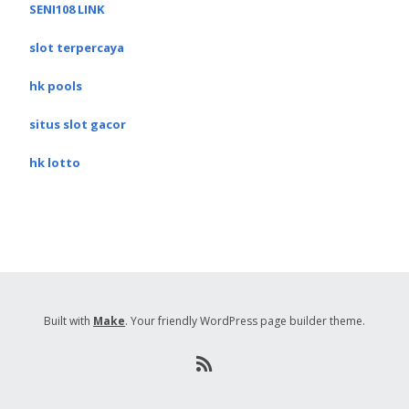
SENI108 LINK
slot terpercaya
hk pools
situs slot gacor
hk lotto
Built with
Make
. Your friendly WordPress page builder theme.