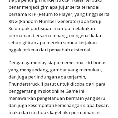
benar menjadi gim apa jujur serta terandal,
bersama RTP (Return to Player) yang tinggi serta
RNG (Random Number Generator) apa teruji.
Kelompok partisipan mampu melakukan
permainan bersama tenang, mengenal kalau
setiap giliran apa mereka semua kerjakan
nggak terkena dari penyebab eksternal.
Dengan gameplay siapa memesona, ciri bonus
yang mengundang, gambar yang memukau,
dan juga perlindungan apa terjamin,
Thunderstruck II patut untuk dicoba dari para
penggemar gim slot online.Game ini
menawarkan pengetahuan bermain yang seru
dan juga kesempatan kemenangan siapa besar,
maka dari itu tidak kaget jika permainan ini