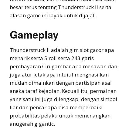
besar terus tentang Thunderstruck II serta
alasan game ini layak untuk dijajal.
Gameplay
Thunderstruck II adalah gim slot gacor apa
menarik serta 5 roll serta 243 garis
pembayaran.Ciri gambar apa menawan dan
juga atur letak apa intuitif menghasilkan
mudah dimainkan dengan partisipan asal
aneka taraf kejadian. Kecuali itu, permainan
yang satu ini juga dilengkapi dengan simbol
liar dan pencar apa bisa memperbaiki
probabilitas pelaku untuk memenangkan
anugerah gigantic.