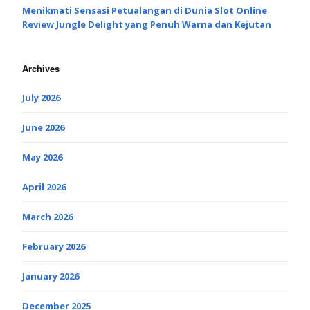
Menikmati Sensasi Petualangan di Dunia Slot Online
Review Jungle Delight yang Penuh Warna dan Kejutan
Archives
July 2026
June 2026
May 2026
April 2026
March 2026
February 2026
January 2026
December 2025