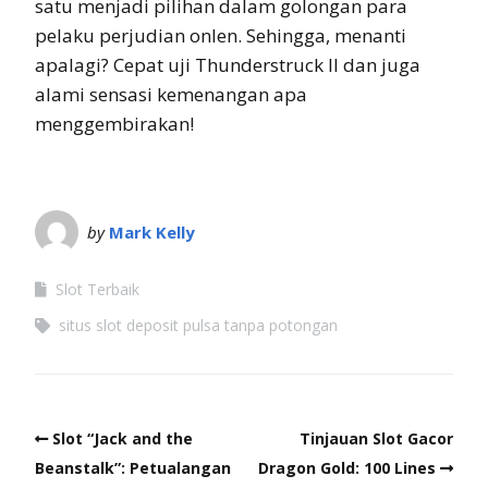
satu menjadi pilihan dalam golongan para
pelaku perjudian onlen. Sehingga, menanti
apalagi? Cepat uji Thunderstruck II dan juga
alami sensasi kemenangan apa
menggembirakan!
by
Mark Kelly
Slot Terbaik
situs slot deposit pulsa tanpa potongan
Slot “Jack and the
Tinjauan Slot Gacor
Beanstalk”: Petualangan
Dragon Gold: 100 Lines