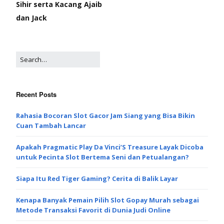
Sihir serta Kacang Ajaib
dan Jack
Recent Posts
Rahasia Bocoran Slot Gacor Jam Siang yang Bisa Bikin
Cuan Tambah Lancar
Apakah Pragmatic Play Da Vinci’S Treasure Layak Dicoba
untuk Pecinta Slot Bertema Seni dan Petualangan?
Siapa Itu Red Tiger Gaming? Cerita di Balik Layar
Kenapa Banyak Pemain Pilih Slot Gopay Murah sebagai
Metode Transaksi Favorit di Dunia Judi Online