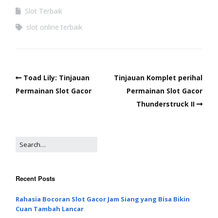
Slot Terbaik
slot online terbaik
Toad Lily: Tinjauan
Tinjauan Komplet perihal
Permainan Slot Gacor
Permainan Slot Gacor
Thunderstruck II
Recent Posts
Rahasia Bocoran Slot Gacor Jam Siang yang Bisa Bikin
Cuan Tambah Lancar