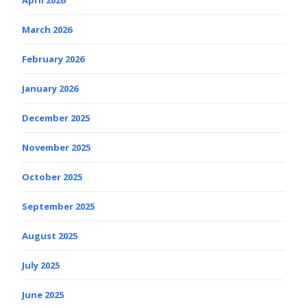
March 2026
February 2026
January 2026
December 2025
November 2025
October 2025
September 2025
August 2025
July 2025
June 2025