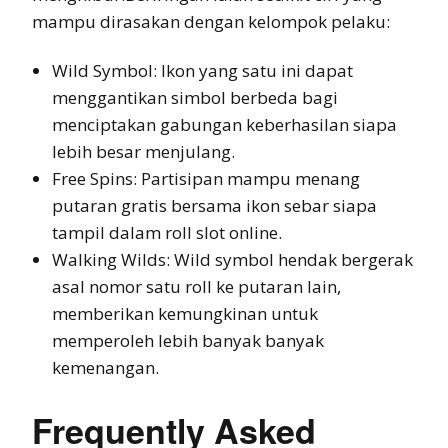
mampu dirasakan dengan kelompok pelaku:
Wild Symbol: Ikon yang satu ini dapat
menggantikan simbol berbeda bagi
menciptakan gabungan keberhasilan siapa
lebih besar menjulang.
Free Spins: Partisipan mampu menang
putaran gratis bersama ikon sebar siapa
tampil dalam roll slot online.
Walking Wilds: Wild symbol hendak bergerak
asal nomor satu roll ke putaran lain,
memberikan kemungkinan untuk
memperoleh lebih banyak banyak
kemenangan.
Frequently Asked