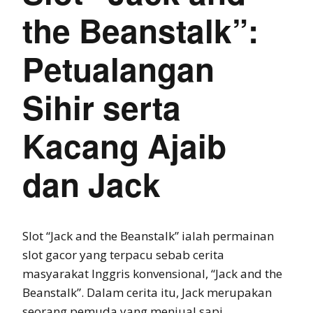
the Beanstalk”:
Petualangan
Sihir serta
Kacang Ajaib
dan Jack
Slot “Jack and the Beanstalk” ialah permainan
slot gacor yang terpacu sebab cerita
masyarakat Inggris konvensional, “Jack and the
Beanstalk”. Dalam cerita itu, Jack merupakan
seorang pemuda yang menjual sapi