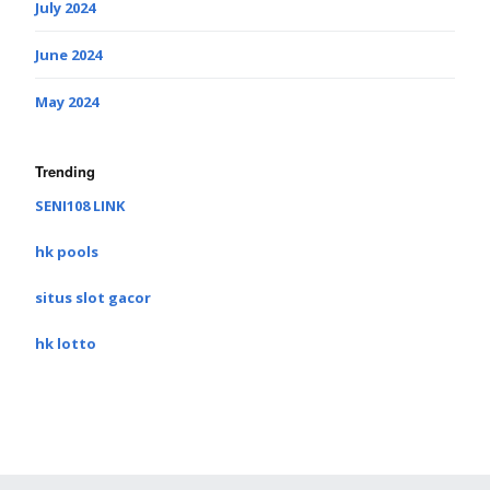
July 2024
June 2024
May 2024
Trending
SENI108 LINK
hk pools
situs slot gacor
hk lotto