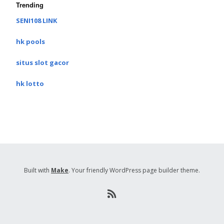
Trending
SENI108 LINK
hk pools
situs slot gacor
hk lotto
Built with
Make
. Your friendly WordPress page builder theme.