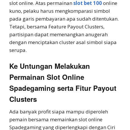
slot online. Atas permainan
slot bet 100
online
kuno, pelaku harus mengkomparasi simbol
pada garis pembayaran apa sudah ditentukan.
Tetapi, bersama Feature Payout Clusters,
partisipan dapat memenangkan anugerah
dengan menciptakan cluster asal simbol siapa
serupa.
Ke Untungan Melakukan
Permainan Slot Online
Spadegaming serta Fitur Payout
Clusters
Ada banyak profit siapa mampu diperoleh
pemain bersama memainkan slot online
Spadegaming yang diperlengkapi dengan Ciri