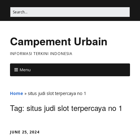
Campement Urbain
INFORMASI TERKINI INDONESIA
Menu
Home
»
situs judi slot terpercaya no 1
Tag:
situs judi slot terpercaya no 1
JUNE 25, 2024