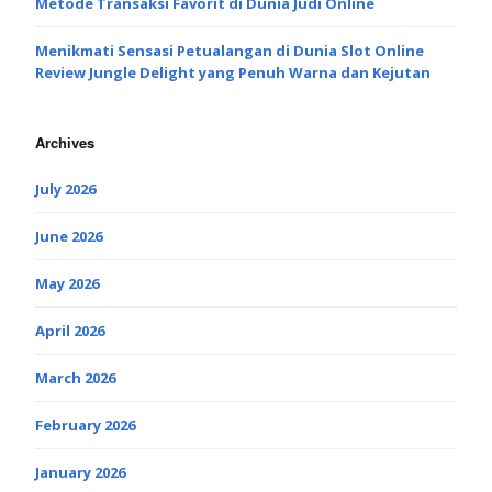
Metode Transaksi Favorit di Dunia Judi Online
Menikmati Sensasi Petualangan di Dunia Slot Online
Review Jungle Delight yang Penuh Warna dan Kejutan
Archives
July 2026
June 2026
May 2026
April 2026
March 2026
February 2026
January 2026