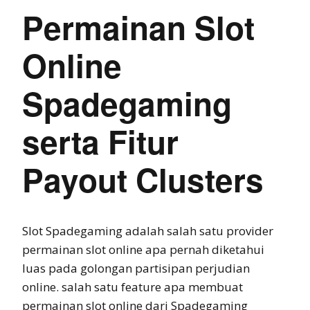
Permainan Slot
Online
Spadegaming
serta Fitur
Payout Clusters
Slot Spadegaming adalah salah satu provider
permainan slot online apa pernah diketahui
luas pada golongan partisipan perjudian
online. salah satu feature apa membuat
permainan slot online dari Spadegaming